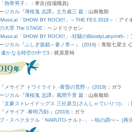
「熱帯男子」
：孝吉(役場職員)
ージカル『薄桜鬼 志譚』土方歳三 篇
：山南敬助
e Musical「SHOW BY ROCK!!」～THE FES 2018～
：アイ
大罪 The STAGE
：ヘンドリクセン
e Musical「SHOW BY ROCK!!」-狂騒のBloodyLabyrinth-
：
ージカル『ふしぎ遊戯～蒼ノ章～』 (2018)
：青龍七星士 
 遙かなる時空の中で3
：梶原景時
『メサイア トワイライト -黄昏の荒野-』(2019)
：ガラ
ージカル『薄桜鬼 志譚』風間千景 篇
：山南敬助
「文豪ストレイドッグス 三社鼎立(さんしゃていりつ)」
：
『メサイア -黎明乃刻-』(2019)
：ガラ
ブ・スペクタクル「NARUTO-ナルト-」～暁の調べ～ (再演