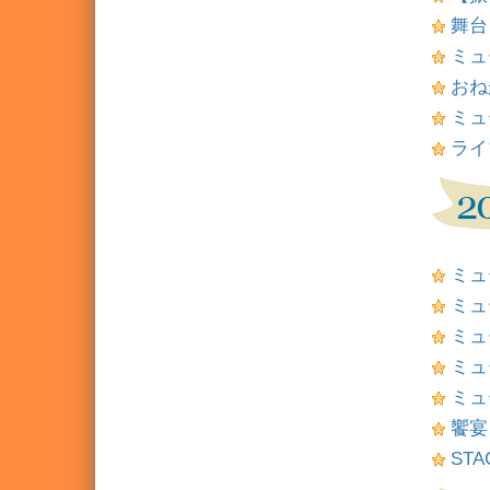
舞台
ミュ
おね
ミュ
ライ
ミュ
ミュ
ミュ
ミュー
ミュ
饗宴
STA