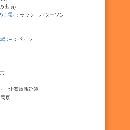
の出演)
の亡霊-
：ザック・パターソン
物語～
：ペイン
京
～
：北海道新幹線
野篤京