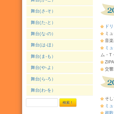
舞台(さ-そ）
舞台(た-と）
ドリ
ミュ
舞台(な-の）
音楽
舞台(は-ほ）
ミュー
ム・T
舞台(ま-も）
ZI
舞台(や-よ）
交響
舞台(ら-ろ）
舞台(わ-を）
そし
検索！
ミュ
超歌