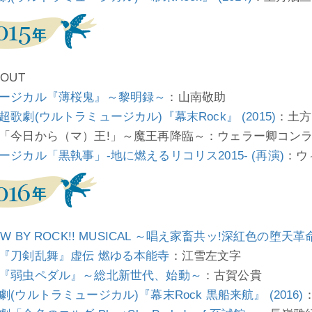
OUT
ージカル『薄桜鬼』～黎明録～
：山南敬助
超歌劇(ウルトラミュージカル)『幕末Rock』 (2015)
：土方
「今日から（マ）王!」～魔王再降臨～：ウェラー卿コン
ージカル「黒執事」-地に燃えるリコリス2015- (再演)
：ウ
OW BY ROCK!! MUSICAL ～唱え家畜共ッ!深紅色の堕天
『刀剣乱舞』虚伝 燃ゆる本能寺
：江雪左文字
『弱虫ペダル』～総北新世代、始動～
：古賀公貴
劇(ウルトラミュージカル)『幕末Rock 黒船来航』 (2016)