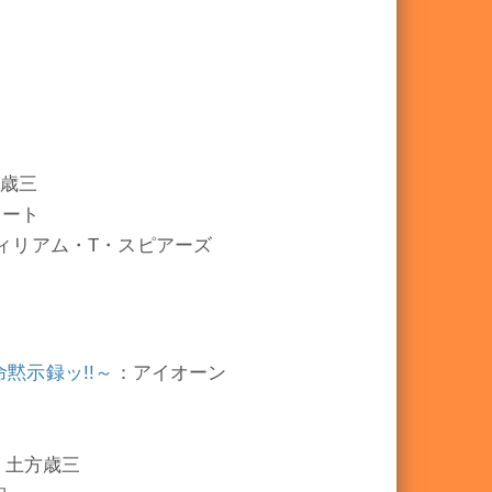
歳三
ラート
ィリアム・T・スピアーズ
革命黙示録ッ!!～
：アイオーン
：土方歳三