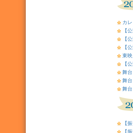
カレ
【公
【公
【公
東映
【公
舞台
舞台
舞台
【振
【振