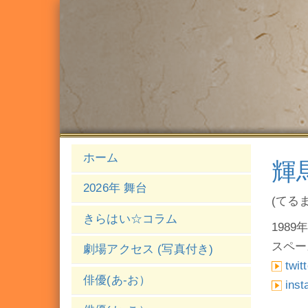
ホーム
輝
2026年 舞台
(てるま
きらはい☆コラム
1989
スペー
劇場アクセス (写真付き)
twit
俳優(あ-お）
ins