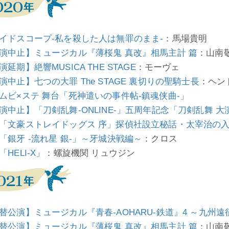
イドスコープ-私を殺した人は無罪のまま-
：馬場貴明
演中止】ミュージカル『薄桜鬼 真改』相馬主計 篇
：山南
演延期】絶響MUSICA THE STAGE
：モーヴェ
演中止】七つの大罪 The STAGE 裏切りの聖騎士長
：ヘン
ムビ×ステ 舞台「死神遣いの事件帖-鎮魂侠曲-」
演中止】「刀剣乱舞-ONLINE-」五周年記念「刀剣乱舞 大
「文豪ストレイドッグス 序」探偵社設立秘話・太宰治の
「銀牙 -流れ星 銀-」～牙城決戦編～
：クロス
「HELI-X」
：螺旋機関 リュウジン
替公演】ミュージカル『青春-AOHARU-鉄道』4 ～九州
替公演】ミュージカル『薄桜鬼 真改』相馬主計 篇
：山南