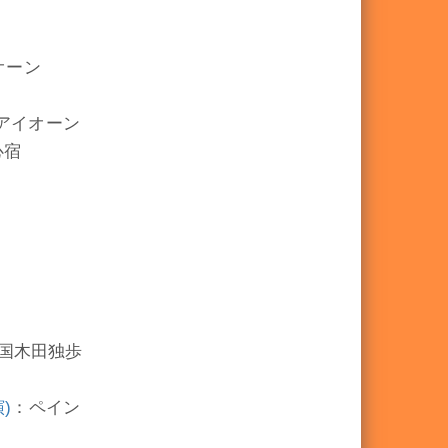
オーン
アイオーン
心宿
国木田独歩
)
：ペイン