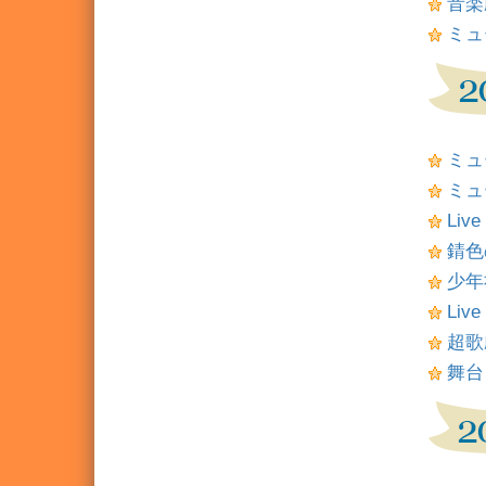
音楽劇
ミュ
ミュ
ミュ
Liv
錆色
少年
Liv
超歌
舞台