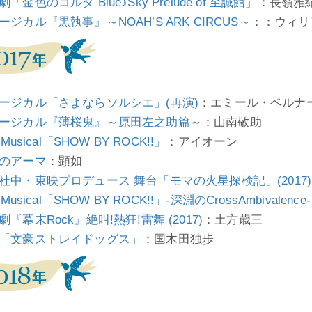
「金色のコルダ Blue♪Sky Prelude of 至誠館」
：長嶺雅
ージカル『黒執事』～NOAH’S ARK CIRCUS～
：：ウィリ
ージカル「さよならソルシエ」(再演)
：エミール・ベルナ
ージカル『薄桜鬼』～原田左之助篇～
：山南敬助
e Musical「SHOW BY ROCK!!」
：アイオーン
のアーマ
：顕如
社中・東映プロデュース 舞台「モマの火星探検記」(2017)
e Musical「SHOW BY ROCK!!」-深淵のCrossAmbivalence-
劇『幕末Rock』絶叫!熱狂!雷舞 (2017)
：土方歳三
「文豪ストレイドッグス」
：国木田独歩