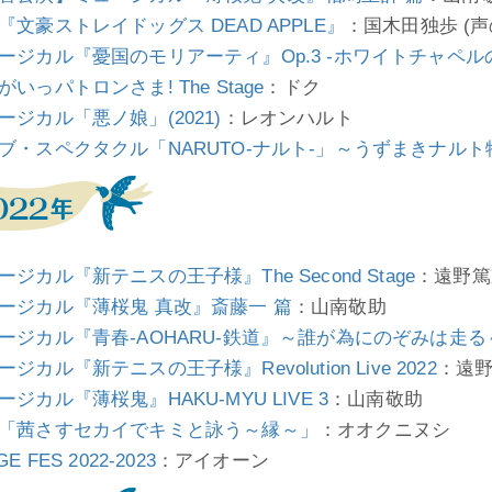
『文豪ストレイドッグス DEAD APPLE』
：国木田独歩 (声
ージカル『憂国のモリアーティ』Op.3 -ホワイトチャペル
がいっパトロンさま! The Stage
：ドク
ージカル「悪ノ娘」(2021)
：レオンハルト
ブ・スペクタクル「NARUTO-ナルト-」～うずまきナルト
ージカル『新テニスの王子様』The Second Stage
：遠野篤
ージカル『薄桜鬼 真改』斎藤一 篇
：山南敬助
ージカル『青春-AOHARU-鉄道』～誰が為にのぞみは走る
ジカル『新テニスの王子様』Revolution Live 2022
：遠
ージカル『薄桜鬼』HAKU-MYU LIVE 3
：山南敬助
「茜さすセカイでキミと詠う～縁～」
：オオクニヌシ
GE FES 2022-2023
：アイオーン