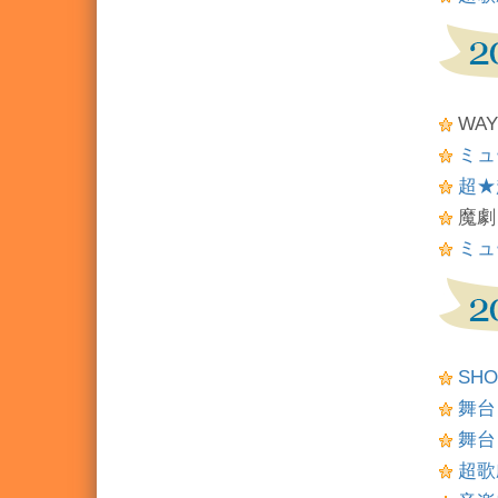
WAY
ミュ
超★
魔劇
ミュ
SH
舞台
舞台
超歌