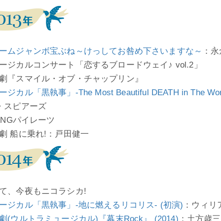
ームジャンボ宝ぶね～けっしてお咎め下さいますな～
：永
ージカルコンサート「恋するブロードウェイ♪ vol.2」
劇『スマイル・オブ・チャップリン』
ジカル「黒執事」-The Most Beautiful DEATH in The
・スピアーズ
PANGパイレーツ
劇 船に乗れ!：戸田健一
て、今夜もニコラシカ!
ージカル「黒執事」-地に燃えるリコリス- (初演)
：ウィリ
劇(ウルトラミュージカル)『幕末Rock』 (2014)
：土方歳三