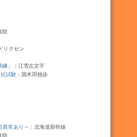
敬助
ドリクセン
演練」
：江雪左文字
入社試験
：国木田独歩
遠征異常あり～
：北海道新幹線
敬助