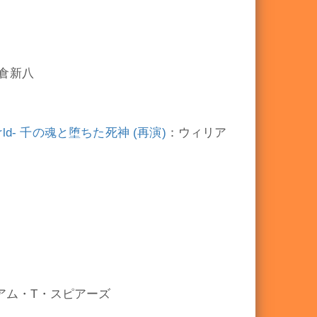
倉新八
 World- 千の魂と堕ちた死神 (再演)
：ウィリア
アム・T・スピアーズ