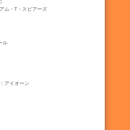
紀
アム・T・スピアーズ
ール
：アイオーン