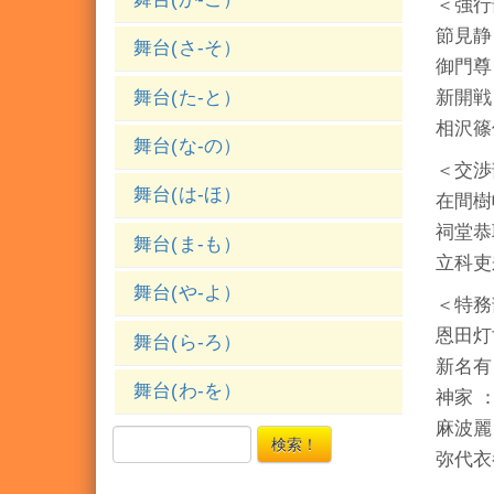
＜強行
節見静
舞台(さ-そ）
御門尊
舞台(た-と）
新開戦
相沢篠
舞台(な-の）
＜交渉
舞台(は-ほ）
在間樹
祠堂恭
舞台(ま-も）
立科吏
舞台(や-よ）
＜特務
恩田灯
舞台(ら-ろ）
新名有 
舞台(わ-を）
神家 
麻波麗
検索！
弥代衣