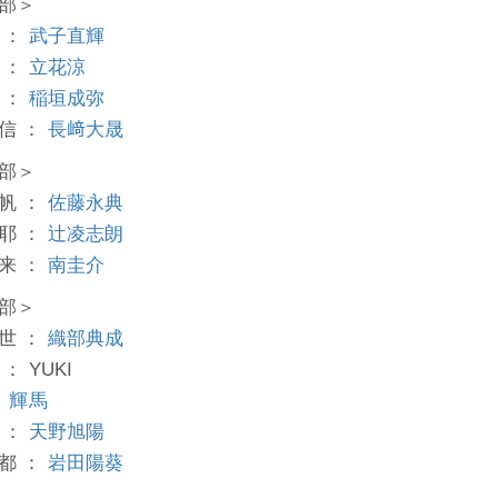
部＞
 ：
武子直輝
 ：
立花涼
 ：
稲垣成弥
信 ：
長﨑大晟
部＞
帆 ：
佐藤永典
耶 ：
辻凌志朗
来 ：
南圭介
部＞
世 ：
織部典成
： YUKI
：
輝馬
 ：
天野旭陽
都 ：
岩田陽葵