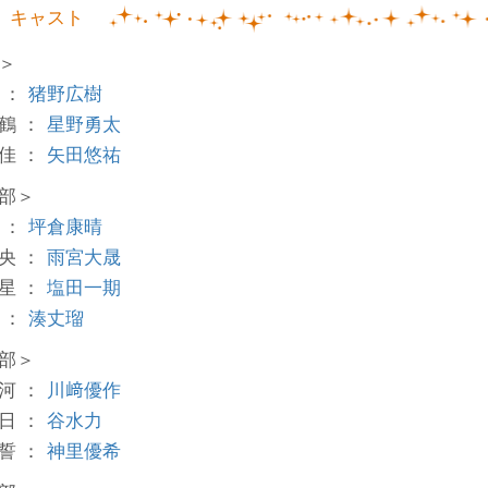
キャスト
＞
 ：
猪野広樹
鶴 ：
星野勇太
佳 ：
矢田悠祐
部＞
 ：
坪倉康晴
央 ：
雨宮大晟
星 ：
塩田一期
 ：
湊丈瑠
部＞
河 ：
川﨑優作
日 ：
谷水力
誓 ：
神里優希