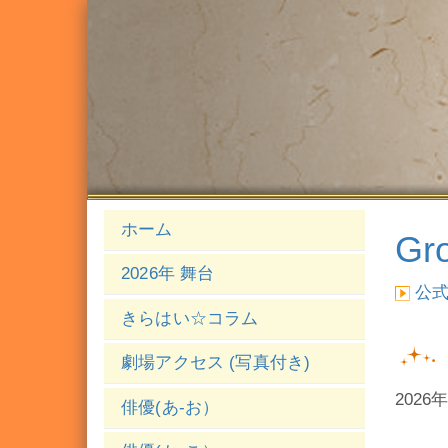
ホーム
G
2026年 舞台
公
きらはい☆コラム
劇場アクセス (写真付き)
2026
俳優(あ-お）