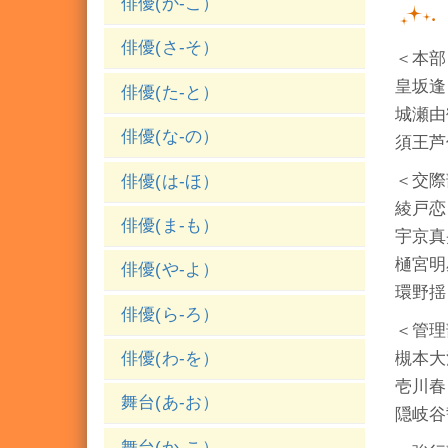
俳優(か-こ）
俳優(さ-そ）
＜本部
皇坂逢
俳優(た-と）
城瀬由
俳優(な-の）
須王芦
＜交際
俳優(は-ほ）
綾戸恋
俳優(ま-も）
宇京真
樋宮明
俳優(や-よ）
環野揺
俳優(ら-ろ）
＜管理
槻本大
俳優(わ-を）
壱川春
舞台(あ-お）
隠岐谷
舞台(か-こ）