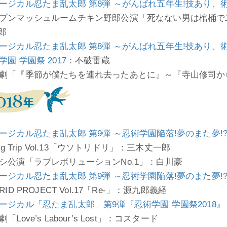
ージカル忍たま乱太郎 第8弾 ～がんばれ五年生!技あり、術あ
プンマッシュルームチキン野郎公演「死なない男は棺桶で二
一郎
ージカル忍たま乱太郎 第8弾 ～がんばれ五年生!技あり、術あ
学園 学園祭 2017
：不破雷蔵
劇「『季節が僕たちを連れ去ったあとに』～『寺山修司から
ージカル忍たま乱太郎 第9弾 ～忍術学園陥落!夢のまた夢!?～
ing Trip Vol.13「ウソトリドリ」：三木丈一郎
シ公演「ラブレボリューションNo.1」：白川豪
ージカル忍たま乱太郎 第9弾 ～忍術学園陥落!夢のまた夢!?～
RID PROJECT Vol.17「Re-」：源九郎義経
ージカル「忍たま乱太郎」第9弾『忍術学園 学園祭2018』
「Love’s Labour’s Lost」：コスタード