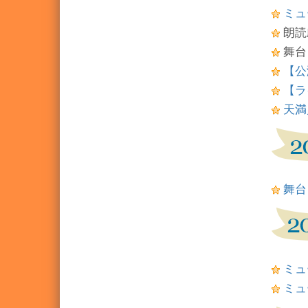
ミュ
朗読
舞台
【公
【ラ
天満月
舞台『W
ミュ
ミュ