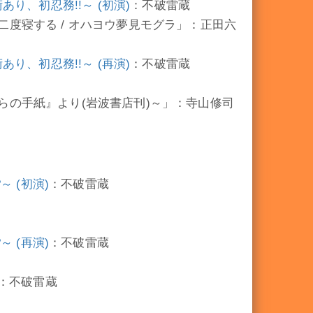
り、初忍務!!～ (初演)
：不破雷蔵
度寝する / オハヨウ夢見モグラ」：正田六
り、初忍務!!～ (再演)
：不破雷蔵
の手紙』より(岩波書店刊)～」：寺山修司
 (初演)
：不破雷蔵
 (再演)
：不破雷蔵
：不破雷蔵