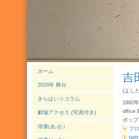
ホーム
吉
2026年 舞台
(よし
きらはい☆コラム
1992年
offic
劇場アクセス (写真付き)
ポップ
俳優(あ-お）
プ
twit