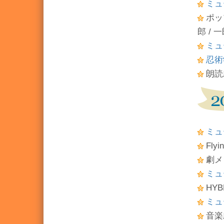
ミュ
ポッ
郎 / 
ミュ
忍術
朗読
ミュ
Fly
劇メ
ミュ
HYB
ミュ
音楽劇