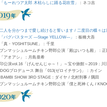
「もーれつア太郎 木枯らしに踊る花吹雪」
：ネコ吉
二人を分かつまで愛し続けると誓います / 二度目の蝶々
「バグバスターズ ―Stage YELLOW―」
：板橋大吾
「真・YOSHITSUNE」：千里
プンマッシュルームチキン野郎公演「殿はいつも殿」：正
「アオアシ」：月島亜希
印公演vol.16「げんせんじゃ～！」～宝や旅館～2019：川
VEDOGプロデュース 舞台「013(ゼロイチサン)」：カイン
 BAMBI SHOW 3RD STAGE：ダイヤ / 北村刑事 / 隅田
プンマッシュルームチキン野郎公演「僕と死神くん / KNOCK