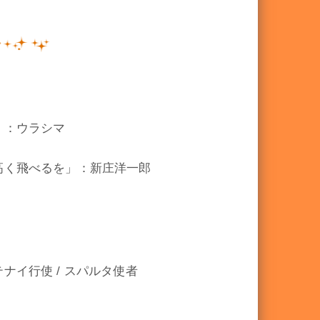
」：ウラシマ
高く飛べるを」：新庄洋一郎
イ行使 / スパルタ使者