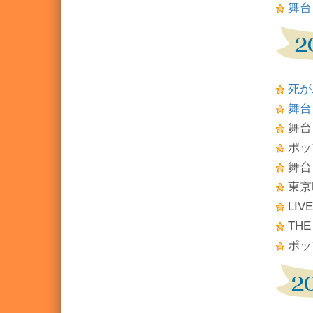
舞台
死が
舞台
舞台
ポッ
舞台
東京
LI
THE
ポッ