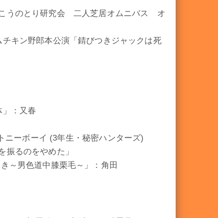
こうのとり研究会 二人芝居オムニバス オ
ムチキン野郎本公演「錆びつきジャックは死
体」：又春
トニーボーイ (3年生・秘密ハンターズ)
を振るのをやめた」
とき～男色道中膝栗毛～」：角田