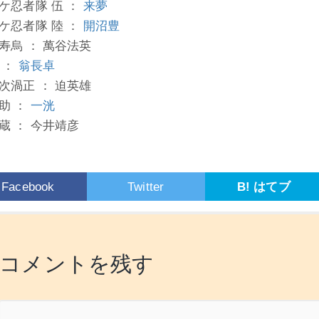
ケ忍者隊 伍 ：
来夢
ケ忍者隊 陸 ：
開沼豊
寿烏 ： 萬谷法英
 ：
翁長卓
次渦正 ： 迫英雄
助 ：
一洸
蔵 ： 今井靖彦
Facebook
Twitter
B! はてブ
コメントを残す