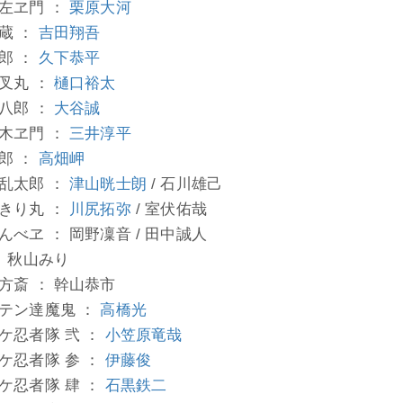
左ヱ門 ：
栗原大河
蔵 ：
吉田翔吾
郎 ：
久下恭平
叉丸 ：
樋口裕太
八郎 ：
大谷誠
木ヱ門 ：
三井淳平
郎 ：
高畑岬
乱太郎 ：
津山晄士朗
/ 石川雄己
きり丸 ：
川尻拓弥
/ 室伏佑哉
んべヱ ： 岡野凜音 / 田中誠人
： 秋山みり
方斎 ： 幹山恭市
テン達魔鬼 ：
高橋光
ケ忍者隊 弐 ：
小笠原竜哉
ケ忍者隊 参 ：
伊藤俊
ケ忍者隊 肆 ：
石黒鉄二