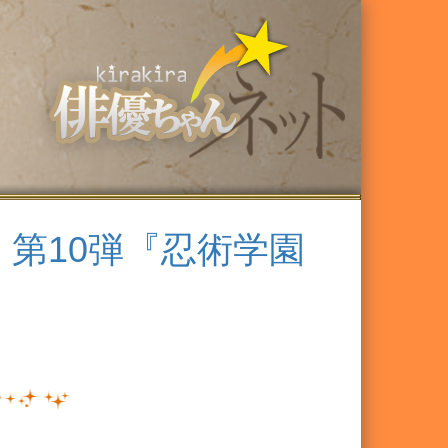
第10弾『忍術学園