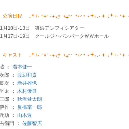
公演日程
0年1月10日-13日 舞浜アンフィシアター
0年1月17日-19日 クールジャパンパークＷＷホール
キャスト
蔵 ：
湯本健一
次郎 ：
渡辺和貴
長次 ：
新井雄也
平太 ：
木村優良
三郎 ：
秋沢健太朗
伊作 ：
反橋宗一郎
兵助 ：
山木透
右衛門 ：
佐藤智広