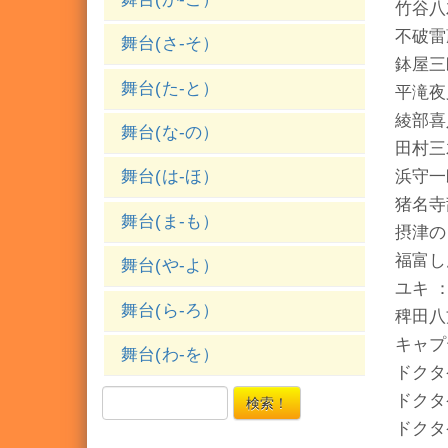
竹谷八
不破雷
舞台(さ-そ）
鉢屋三
舞台(た-と）
平滝夜
綾部喜
舞台(な-の）
田村三
浜守一
舞台(は-ほ）
猪名寺
舞台(ま-も）
摂津の
福富し
舞台(や-よ）
ユキ 
舞台(ら-ろ）
稗田八
キャプ
舞台(わ-を）
ドクタ
ドクタ
検索！
ドクタ