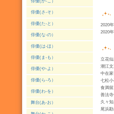
俳優(か-こ）
俳優(さ-そ）
俳優(た-と）
202
202
俳優(な-の）
俳優(は-ほ）
俳優(ま-も）
立花仙
潮江文
俳優(や-よ）
中在家
俳優(ら-ろ）
七松小
食満留
俳優(わ-を）
善法寺
久々知
舞台(あ-お）
尾浜勘
舞台(か-こ）