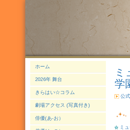
ホーム
ミ
2026年 舞台
学
きらはい☆コラム
公
劇場アクセス (写真付き)
俳優(あ-お）
ミュ