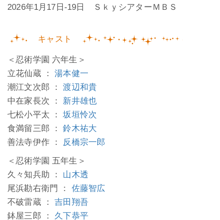
2026年1月17日-19日 ＳｋｙシアターＭＢＳ
キャスト
＜忍術学園 六年生＞
立花仙蔵 ：
湯本健一
潮江文次郎 ：
渡辺和貴
中在家長次 ：
新井雄也
七松小平太 ：
坂垣怜次
食満留三郎 ：
鈴木祐大
善法寺伊作 ：
反橋宗一郎
＜忍術学園 五年生＞
久々知兵助 ：
山木透
尾浜勘右衛門 ：
佐藤智広
不破雷蔵 ：
吉田翔吾
鉢屋三郎 ：
久下恭平