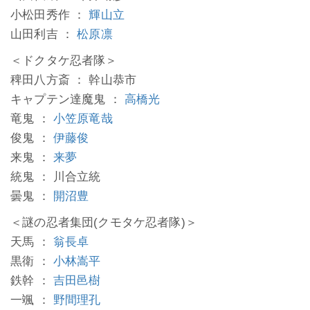
小松田秀作 ：
輝山立
山田利吉 ：
松原凛
＜ドクタケ忍者隊＞
稗田八方斎 ： 幹山恭市
キャプテン達魔鬼 ：
高橋光
竜鬼 ：
小笠原竜哉
俊鬼 ：
伊藤俊
来鬼 ：
来夢
統鬼 ： 川合立統
曇鬼 ：
開沼豊
＜謎の忍者集団(クモタケ忍者隊)＞
天馬 ：
翁長卓
黒衛 ：
小林嵩平
鉄幹 ：
吉田邑樹
一颯 ：
野間理孔