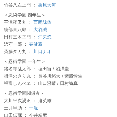
竹谷八左ヱ門 ：
栗原大河
＜忍術学園 四年生＞
平滝夜叉丸 ：
西岡諒佑
綾部喜八郎 ：
大谷誠
田村三木ヱ門 ：
沖矢悠
浜守一郎 ：
秦健豪
斉藤タカ丸 ：
川口ナオ
＜忍術学園 一年生＞
猪名寺乱太郎 ： 塩田宙 / 沼澤圭
摂津のきり丸 ： 長谷川悠大 / 猪股怜生
福富しんべヱ ： 山口澄晴 / 田村祷真
＜忍術学園関係者＞
大川平次渦正 ： 迫英雄
土井半助 ：
一洸
山田伝蔵 ： 今井靖彦