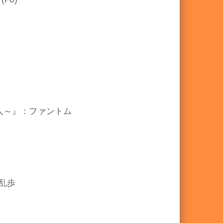
聖夜の怪人～』：ファントム
乱歩