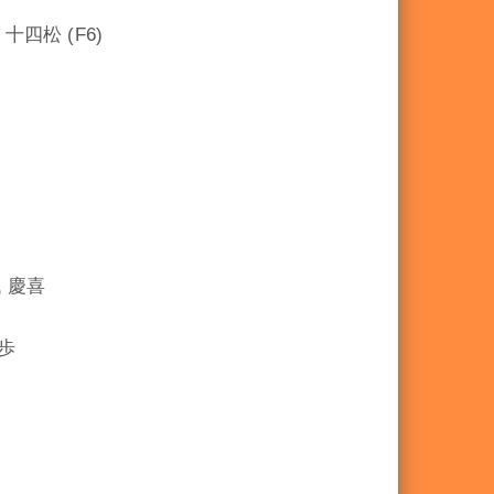
十四松 (F6)
 慶喜
歩