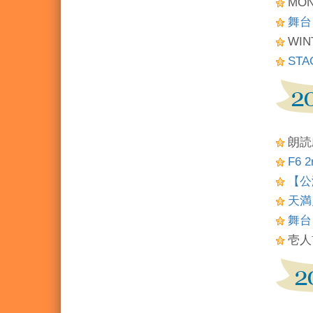
MON
舞台「
WIN
STA
朗読
F6 
【公
天満月
舞台
壱人前