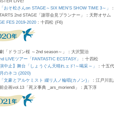
STER LIVE!
おそ松さんon STAGE～SIX MEN’S SHOW TIME 3～」
：
TARTS 2nd STAGE「謝罪会見プランナー」：天野オサム
GE FES 2019-2020
：十四松 (F6)
劇「ドラゴン桜 ～2nd season～」：大沢賢治
2nd LIVEツアー「FANTASTIC ECSTASY」
：十四松
演中止】舞台「しょうぐん天晴れェド!～喝采～」
：十五代
のネコ (2020)
「文豪とアルケミスト 綴リ人ノ輪唱(カノン)」
：江戸川乱
企画vol.13「死ヌ事典 _ars_moriendi」：真下淳