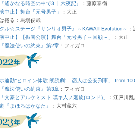
『遙かなる時空の中で3 十六夜記』
：藤原泰衡
演中止】舞台「元号男子」
：大正
は捲る：馬場俊哉
クル☆ステージ『サンリオ男子』～KAWAII Evolution～
：
演中止】【振替公演】舞台「元号男子～回顧～」
：大正
『魔法使いの約束』第2章
：フィガロ
ホ連動”ヒロイン体験 朗読劇”「恋人は公安刑事」 from 10
『魔法使いの約束』第3章
：フィガロ
「文豪とアルケミスト 嘆キ人ノ廻旋(ロンド)」
：江戸川乱
劇『まほろばかなた』
：大村蔵六