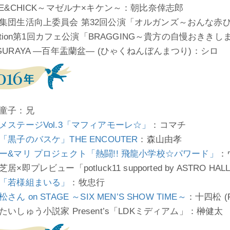
VE&CHICK～マゼルナ×キケン～：朝比奈倖志郎
集団生活向上委員会 第32回公演「オルガンズ～おんな赤
fiction第1回カフェ公演「BRAGGING～貴方の自慢おき
GURAYA ―百年盂蘭盆― (ひゃくねんぼんまつり)：シロ
童子：兄
メステージVol.3「マフィアモーレ☆」
：コマチ
「黒子のバスケ」THE ENCOUTER
：森山由孝
ー&マリ プロジェクト「熱闘!! 飛龍小学校☆パワード」
：
居×即プレビュー「potluck11 supported by ASTRO HAL
「若様組まいる」
：牧忠行
さん on STAGE ～SIX MEN’S SHOW TIME～
：十四松 (F
たいしゅう小説家 Present’s「LDKミディアム」：榊健太