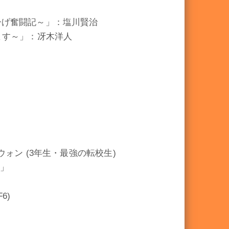
ひげ奮闘記～」：塩川賢治
きします～」：冴木洋人
ウォン (3年生・最強の転校生)
L」
6)