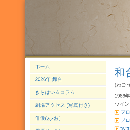
ホーム
和
2026年 舞台
(わご
きらはい☆コラム
1986年
ウイン
劇場アクセス (写真付き)
プ
俳優(あ-お）
ブ
twit