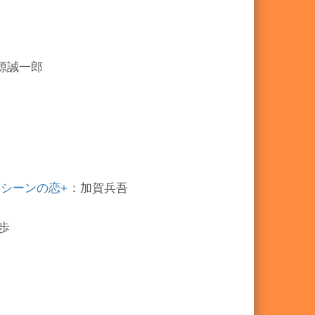
源誠一郎
0シーンの恋+
：加賀兵吾
歩