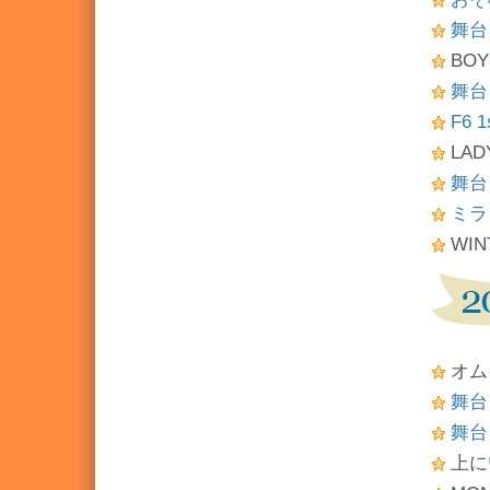
舞台
BO
舞台
F6 
LAD
舞台
ミラ
WIN
オム
舞台
舞台
上に