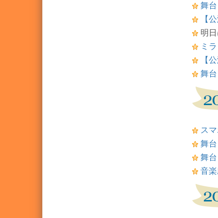
舞台
【公
明日
ミラ
【公
舞台
スマ
舞台
舞台
音楽