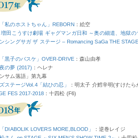
「私のホストちゃん」REBORN
：絵空
 増田こうすけ劇場 ギャグマンガ日和 ～奥の細道、地獄のラン
ンシングサガ ザ ステージ – Romancing SaGa THE ST
「黒子のバスケ」OVER-DRIVE
：森山由孝
の夢 (2017)
：ヘレナ
ンサム落語」第九幕
ズステージVol.4「結ひの忍」
：明太子 介鱈辛明(すけたら
GE FES 2017-2018
：十四松 (F6)
DIABOLIK LOVERS MORE,BLOOD」
：逆巻レイジ
さん on STAGE ～SIX MEN’S SHOW TIME 2～
：十四松 (