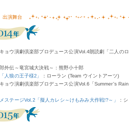
出演舞台
キョウ演劇倶楽部プロデュース公演Vol.4朗読劇「二人
郎外伝～竜宮城大決戦～：熊野小十郎
「人狼の王子様2」
：ローラン (Team ウイントアーツ)
キョウ演劇倶楽部プロデュース公演Vol.6「Summer’s R
メステージVol.2「擬人カレシ～けもみみ大作戦!?～」
：シ