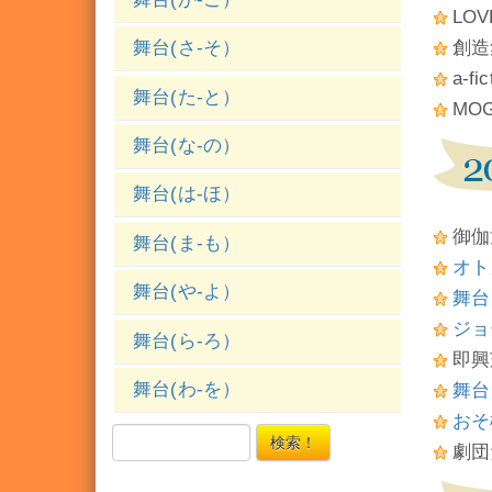
LO
創造
舞台(さ-そ）
a-
舞台(た-と）
MO
舞台(な-の）
舞台(は-ほ）
御伽
舞台(ま-も）
オト
舞台(や-よ）
舞台
ジョ
舞台(ら-ろ）
即興芝
舞台(わ-を）
舞台
おそ松
検索！
劇団