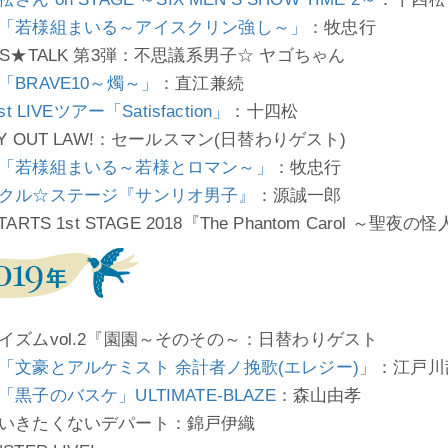
「若様組まいる～アイスクリン強し～」
：牧忠行
YS★TALK 第3弾：不思議系男子☆ ヤゴちゃん
「BRAVE10～燭～」
：直江兼続
1st LIVEツアー「Satisfaction」
：十四松
Y OUT LAW!：セールスマン(日替わりゲスト)
「若様組まいる～若様とロマン～」
：牧忠行
クル☆ステージ『サンリオ男子』
：源誠一郎
TARTS 1st STAGE 2018『The Phantom Carol ～
イズムvol.2『園園～そのその～：日替わりゲスト
「文豪とアルケミスト 余計者ノ挽歌(エレジー)」
：江戸川
「黒子のバスケ」ULTIMATE-BLAZE
：森山由孝
いきたくないデパート：錦戸伊織