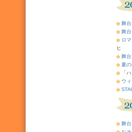
舞台
舞台
ロマ
ヒ
舞台
夏の夜
「ハ
ウィ
STA
舞台「
おそ松