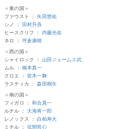
＜東の国＞
ファウスト ：
矢田悠祐
シノ ：
田村升吾
ヒースクリフ ：
内藤光佑
ネロ ：
坪倉康晴
＜西の国＞
シャイロック ：
山田ジェームス武
ムル ：
橋本真一
クロエ ：
皆木一舞
ラスティカ ：
森田桐矢
＜南の国＞
フィガロ ：
和合真一
ルチル ：
大海将一郎
レノックス ：
白柏寿大
ミチル ：
弦間哲心