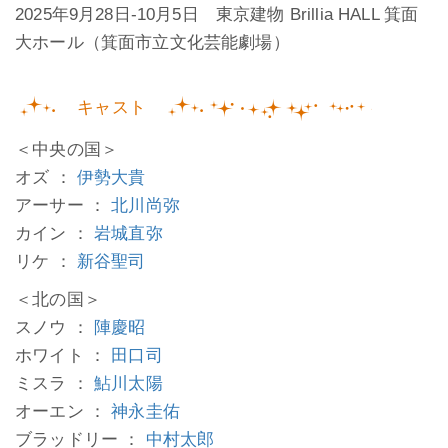
2025年9月28日-10月5日 東京建物 Brillia HALL 箕面
大ホール（箕面市立文化芸能劇場）
キャスト
＜中央の国＞
オズ ：
伊勢大貴
アーサー ：
北川尚弥
カイン ：
岩城直弥
リケ ：
新谷聖司
＜北の国＞
スノウ ：
陣慶昭
ホワイト ：
田口司
ミスラ ：
鮎川太陽
オーエン ：
神永圭佑
ブラッドリー ：
中村太郎