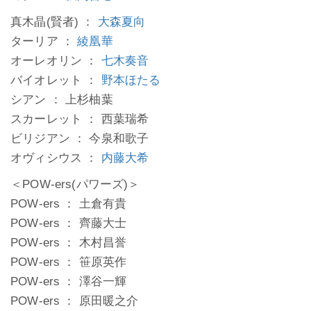
真木晶(賢者) ：
大森夏向
ターリア ：
綾凰華
オーレオリン ：
七木奏音
バイオレット ：
野本ほたる
シアン ： 上杉柚葉
スカーレット ： 西葉瑞希
ビリジアン ： 今泉和歌子
オヴィシウス ：
内藤大希
＜POW-ers(パワーズ)＞
POW-ers ： 土倉有貴
POW-ers ： 齊藤大士
POW-ers ： 木村昌誉
POW-ers ： 笹原英作
POW-ers ： 澤谷一輝
POW-ers ： 原田暖之介