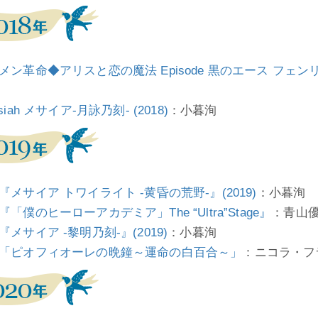
メン革命◆アリスと恋の魔法 Episode 黒のエース フェ
siah メサイア-月詠乃刻- (2018)
：小暮洵
『メサイア トワイライト -黄昏の荒野-』(2019)
：小暮洵
『「僕のヒーローアカデミア」The “Ultra”Stage』
：青山
『メサイア -黎明乃刻-』(2019)
：小暮洵
「ピオフィオーレの晩鐘～運命の白百合～」
：ニコラ・フ