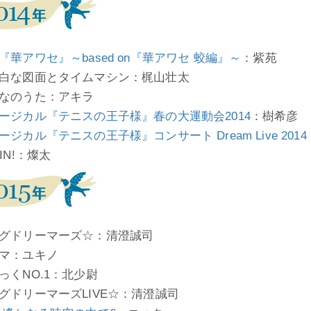
『華アワセ』～based on『華アワセ 蛟編』～
：紫苑
白な図面とタイムマシン：梶山壮太
なのうた：アキラ
ージカル『テニスの王子様』春の大運動会2014
：樹希彦
ージカル『テニスの王子様』コンサート Dream Live 2014
IN!：燦太
グドリーマーズ☆：清澄誠司
マ：ユキノ
っくNO.1：北少尉
グドリーマーズLIVE☆：清澄誠司