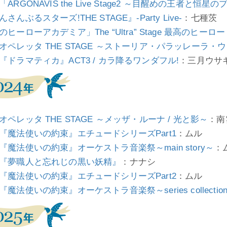
「ARGONAVIS the Live Stage2 ～目醒めの王者と恒
さんぶるスターズ!THE STAGE』-Party Live-
：七種茨
のヒーローアカデミア」The “Ultra” Stage 最高のヒーロー
オペレッタ THE STAGE ～ストーリア・パラッレーラ・
『ドラマティカ』ACT3 / カラ降るワンダフル!
：三月ウサギ
オペレッタ THE STAGE ～メッザ・ルーナ / 光と影～
：南
『魔法使いの約束』エチュードシリーズPart1
：ムル
『魔法使いの約束』オーケストラ音楽祭～main story～
：
『夢職人と忘れじの黒い妖精』
：ナナシ
『魔法使いの約束』エチュードシリーズPart2
：ムル
『魔法使いの約束』オーケストラ音楽祭～series collectio