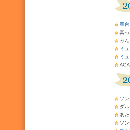
舞台
真っ
みん
ミュ
ミュ
AGA
ソン
ダル
あた
ソン