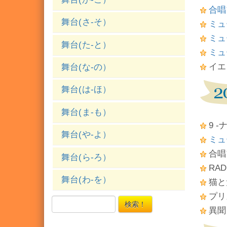
合唱ブ
舞台(さ-そ）
ミュ
ミュ
舞台(た-と）
ミュー
イエ
舞台(な-の）
舞台(は-ほ）
舞台(ま-も）
9 
舞台(や-よ）
ミュ
合唱
舞台(ら-ろ）
RAD
舞台(わ-を）
猫と
プリ
検索！
異聞