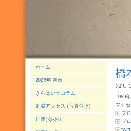
ホーム
橋
2026年 舞台
(はし
きらはい☆コラム
1989
マナセ
劇場アクセス (写真付き)
プ
俳優(あ-お）
ブ
twit