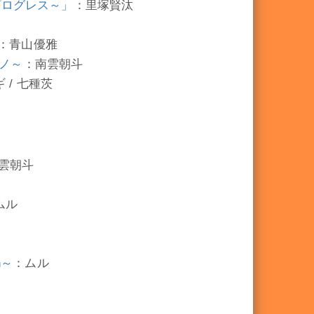
星のプログレス～」
：里塚賢汰
：青山優雅
ウノ～
：南雲朝斗
 / 七種茨
雲朝斗
ムル
n～
：ムル