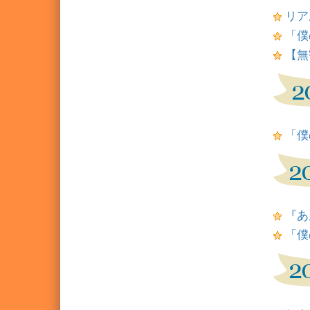
リア
「僕
【無観
「僕の
『あん
「僕