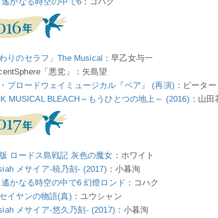
 遙かなる時空の中で6
：コハク
わりのセラフ」The Musical
：早乙女与一
ocentSphere「悪党」：矢島望
・ブロードウェイミュージカル『ベア』 (再演)
：ピーター
K MUSICAL BLEACH～もうひとつの地上～ (2016)
：山田
版 ロードス島戦記 灰色の魔女
：ホワイト
siah メサイア-暁乃刻- (2017)
：小暮洵
 遙かなる時空の中で6 幻燈ロンド
：コハク
セイヤンの物語(真)
：ユウシャン
siah メサイア-悠久乃刻- (2017)
：小暮洵