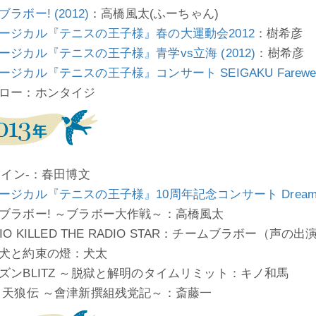
ラボー! (2012)
：高橋風太(ふーちゃん)
ージカル『テニスの王子様』春の大運動会2012
：樹希彦
ージカル『テニスの王子様』青学vs立海 (2012)
：樹希彦
ジカル『テニスの王子様』コンサート SEIGAKU Farewell Pa
ロー：ホンタイジ
-ナイン-：春田博文
ージカル『テニスの王子様』10周年記念コンサート Dream Li
ブラボー! ～ブラボー大作戦～：高橋風太
IO KILLED THE RADIO STAR：チームブラボー（声の出
犬と約束の燈：犬太
ズンBLITZ ～脱獄と解明のタイムリミット：キノ和馬
 天狼伝 ～會津新撰組残党記～：斎藤一