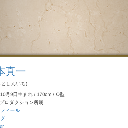
本真一
もとしんいち)
年10月9日生まれ / 170cm / O型
プロダクション所属
ロフィール
ログ
ter