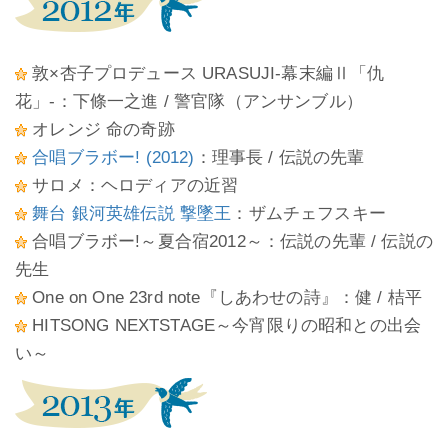
敦×杏子プロデュース URASUJI-幕末編Ⅱ「仇
花」-：下條一之進 / 警官隊（アンサンブル）
オレンジ 命の奇跡
合唱ブラボー! (2012)
：理事長 / 伝説の先輩
サロメ：ヘロディアの近習
舞台 銀河英雄伝説 撃墜王
：ザムチェフスキー
合唱ブラボー!～夏合宿2012～：伝説の先輩 / 伝説の
先生
One on One 23rd note『しあわせの詩』：健 / 桔平
HITSONG NEXTSTAGE～今宵限りの昭和との出会
い～