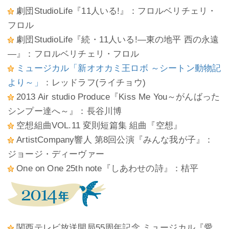
劇団StudioLife『11人いる!』：フロルベリチェリ・
フロル
劇団StudioLife『続・11人いる!―東の地平 西の永遠
―』：フロルベリチェリ・フロル
ミュージカル「新オオカミ王ロボ ～シートン動物記
より～」
：レッドラフ(ライチョウ)
2013 Air studio Produce『Kiss Me You～がんばった
シンプー達へ～』：長谷川博
空想組曲VOL.11 変則短篇集 組曲『空想』
ArtistCompany響人 第8回公演『みんな我が子』：
ジョージ・ディーヴァー
One on One 25th note『しあわせの詩』：桔平
関西テレビ放送開局55周年記念 ミュージカル『愛