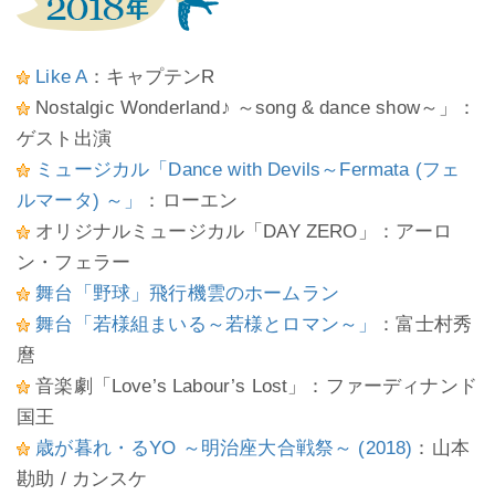
Like A
：キャプテンR
Nostalgic Wonderland♪ ～song & dance show～」：
ゲスト出演
ミュージカル「Dance with Devils～Fermata (フェ
ルマータ) ～」
：ローエン
オリジナルミュージカル「DAY ZERO」：アーロ
ン・フェラー
舞台「野球」飛行機雲のホームラン
舞台「若様組まいる～若様とロマン～」
：富士村秀
麿
音楽劇「Love’s Labour’s Lost」：ファーディナンド
国王
歳が暮れ・るYO ～明治座大合戦祭～ (2018)
：山本
勘助 / カンスケ