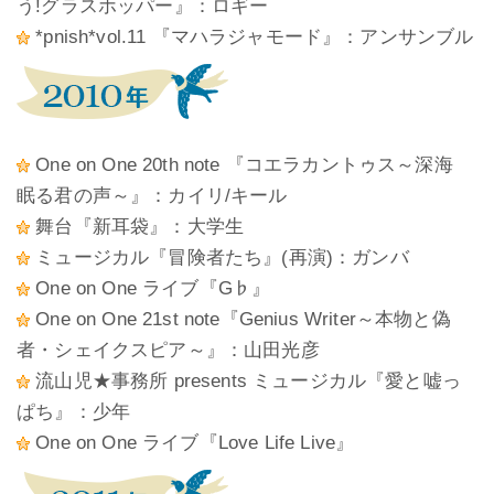
う!グラスホッパー』：ロギー
*pnish*vol.11 『マハラジャモード』：アンサンブル
One on One 20th note 『コエラカントゥス～深海
眠る君の声～』：カイリ/キール
舞台『新耳袋』：大学生
ミュージカル『冒険者たち』(再演)：ガンバ
One on One ライブ『G♭』
One on One 21st note『Genius Writer～本物と偽
者・シェイクスピア～』：山田光彦
流山児★事務所 presents ミュージカル『愛と嘘っ
ぱち』：少年
One on One ライブ『Love Life Live』