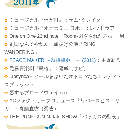
ミュージカル『わが町』：サム･クレイグ
ミュージカル『オオカミ王 ロボ』：レッドラフ
One on One 22nd note『Room-閉ざされた扉-』：男
劇団なんでやねん 旗揚げ公演『RING
WANDERING』
PEACE MAKER ～新撰組参上～ (2011)
：永倉新八
元禄音楽劇『黒椿』：薩威（ザビ）
Lipsynca～ヒールをはいたオトコ!?たち：レディ・
スプラッシュ
恋するブロードウェイ♪vol.1
ACファクトリープロデュース「リバースヒストリ
カ」：丸藤直樹（秀吉）
THE RUN&GUN Natale SHOW『バッカスの聖夜』