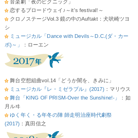
音楽劇「夜のピクニック」
恋するブロードウェイ♪～it’s festival!～
クロノステージVol.3 鏡の中のAuftakt：犬吠崎ツヨ
シ
ミュージカル「Dance with Devils～D.C.(ダ・カー
ポ)～」
：ローエン
舞台空想組曲vol.14「どうか闇を、きみに」
ミュージカル『レ・ミゼラブル』(2017)
：マリウス
舞台「KING OF PRISM-Over the Sunshine!-」
：如
月ルヰ
ゆく年く・る年冬の陣 師走明治座時代劇祭
(2017)
：真田信之