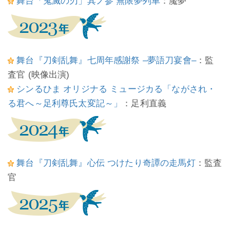
舞台「鬼滅の刃」其ノ参 無限夢列車
：魘夢
舞台『刀剣乱舞』七周年感謝祭 –夢語刀宴會–
：監
査官 (映像出演)
シンるひま オリジナる ミュージカる「ながされ・
る君へ～足利尊氏太変記～」
：足利直義
舞台『刀剣乱舞』心伝 つけたり奇譚の走馬灯
：監査
官