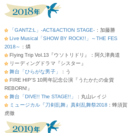
「GANTZ:L」-ACT&ACTION STAGE-
：加藤勝
Live Musical「SHOW BY ROCK!!」～THE FES
2018～
：燐
Flying Trip Vol.13『ウソトリドリ』：阿久津典道
リーディングドラマ『シスター』
舞台「ひらがな男子」
：う
FIRE HIP’S 10周年記念公演『うたかたの金貨
REBORN!』
舞台「DIVE!! The STAGE!!」
：丸山レイジ
ミュージカル『刀剣乱舞』真剣乱舞祭2018
：蜂須賀
虎徹