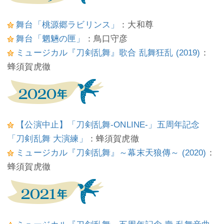
舞台「桃源郷ラビリンス」
：大和尊
舞台「魍魎の匣」
：鳥口守彦
ミュージカル『刀剣乱舞』歌合 乱舞狂乱 (2019)
：
蜂須賀虎徹
【公演中止】「刀剣乱舞-ONLINE-」五周年記念
「刀剣乱舞 大演練」
：蜂須賀虎徹
ミュージカル『刀剣乱舞』～幕末天狼傳～ (2020)
：
蜂須賀虎徹