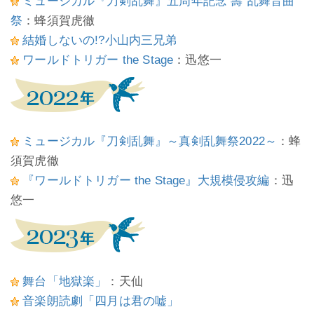
ミュージカル『刀剣乱舞』五周年記念 壽 乱舞音曲
祭
：蜂須賀虎徹
結婚しないの!?小山内三兄弟
ワールドトリガー the Stage
：迅悠一
ミュージカル『刀剣乱舞』～真剣乱舞祭2022～
：蜂
須賀虎徹
『ワールドトリガー the Stage』大規模侵攻編
：迅
悠一
舞台「地獄楽」
：天仙
音楽朗読劇「四月は君の嘘」