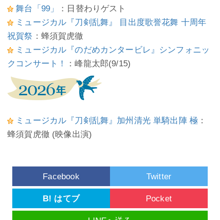
舞台「99」
：日替わりゲスト
ミュージカル『刀剣乱舞』 目出度歌誉花舞 十周年
祝賀祭
：蜂須賀虎徹
ミュージカル『のだめカンタービレ』シンフォニッ
クコンサート！
：峰龍太郎(9/15)
ミュージカル『刀剣乱舞』加州清光 単騎出陣 極
：
蜂須賀虎徹 (映像出演)
Facebook
Twitter
B! はてブ
Pocket