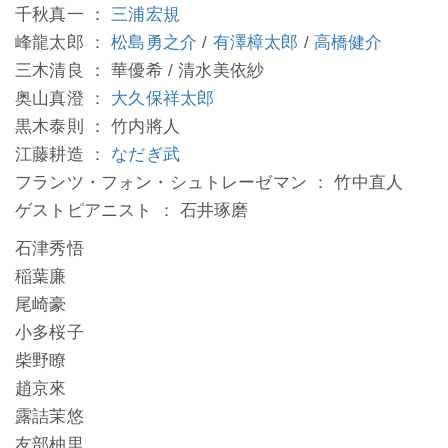
千秋真一 ：
三浦宏規
峰龍太郎 ：
松島勇之介
/
有澤樟太郎
/
高橋健介
三木清良 ： 華優希 / 清水美依紗
奥山真澄 ：
大久保祥太郎
黒木泰則 ： 竹内將人
江藤耕造 ：
なだぎ武
フランツ・フォン・シュトレーゼマン ： 竹中直人
ゲストピアニスト ： 石井琢磨
石津秀悟
稲葉廉
尾崎豪
小多桜子
柴野瞭
趙京來
露詰茉悠
友部柚里