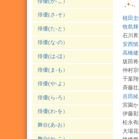
俳優(か-こ）
俳優(さ-そ）
植田圭
牧島輝
俳優(た-と）
石川界
俳優(な-の）
安西慎
高橋健
俳優(は-ほ）
坂田将
俳優(ま-も）
仲村宗
千葉翔
俳優(や-よ）
斉藤壮
吉田綾
俳優(ら-ろ）
宮園か
俳優(わ-を）
伊藤彩
松永有
舞台(あ-お）
大場花
舞台(か-こ）