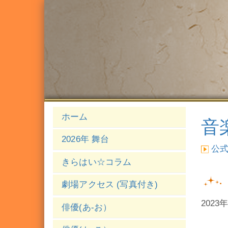
ホーム
音
2026年 舞台
公
きらはい☆コラム
劇場アクセス (写真付き)
202
俳優(あ-お）