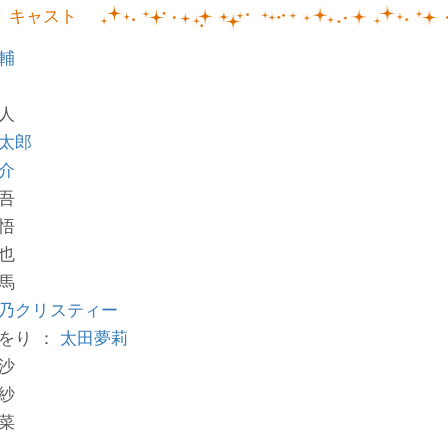
キャスト
輔
人
太郎
介
吾
悟
也
馬
乃クリスティー
をり ：
太田夢莉
沙
紗
菜