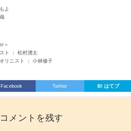
もよ
織
er＞
スト ： 松村湧太
オリニスト ： 小林修子
Facebook
Twitter
B! はてブ
コメントを残す