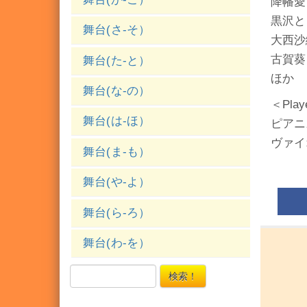
降幡愛
黒沢と
舞台(さ-そ）
大西沙
古賀葵
舞台(た-と）
ほか
舞台(な-の）
＜Play
舞台(は-ほ）
ピアニ
ヴァイ
舞台(ま-も）
舞台(や-よ）
舞台(ら-ろ）
舞台(わ-を）
検索！