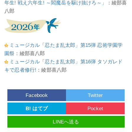
年生! 戦え六年生! ～閻魔岳を駆け抜けろ～」
：綾部喜
八郎
ミュージカル「忍たま乱太郎」第15弾 忍術学園学
園祭
：綾部喜八郎
ミュージカル「忍たま乱太郎」第16弾 タソガレド
キで忍者修行!
：綾部喜八郎
Facebook
Twitter
B! はてブ
Pocket
LINEへ送る