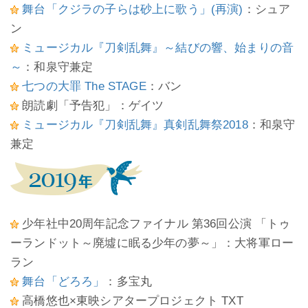
舞台「クジラの子らは砂上に歌う」(再演)
：シュア
ン
ミュージカル『刀剣乱舞』～結びの響、始まりの音
～
：和泉守兼定
七つの大罪 The STAGE
：バン
朗読劇「予告犯」：ゲイツ
ミュージカル『刀剣乱舞』真剣乱舞祭2018
：和泉守
兼定
少年社中20周年記念ファイナル 第36回公演 「トゥ
ーランドット～廃墟に眠る少年の夢～」：大将軍ロー
ラン
舞台「どろろ」
：多宝丸
高橋悠也×東映シアタープロジェクト TXT