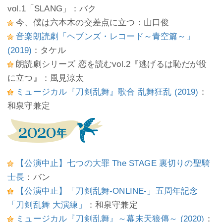
vol.1「SLANG」：バク
今、僕は六本木の交差点に立つ：山口俊
音楽朗読劇「ヘブンズ・レコード～青空篇～」
(2019)
：タケル
朗読劇シリーズ 恋を読むvol.2『逃げるは恥だが役
に立つ』：風見涼太
ミュージカル『刀剣乱舞』歌合 乱舞狂乱 (2019)
：
和泉守兼定
【公演中止】七つの大罪 The STAGE 裏切りの聖騎
士長
：バン
【公演中止】「刀剣乱舞-ONLINE-」五周年記念
「刀剣乱舞 大演練」
：和泉守兼定
ミュージカル『刀剣乱舞』～幕末天狼傳～ (2020)
：