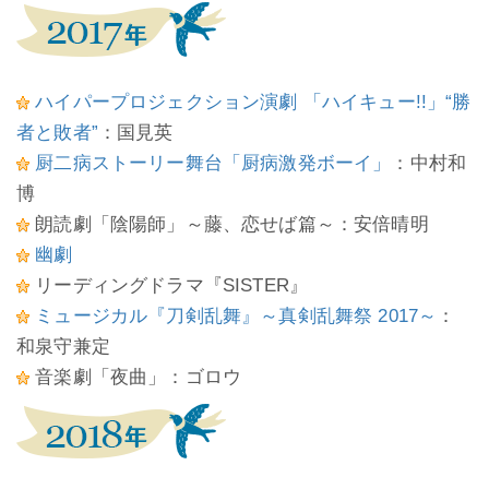
ハイパープロジェクション演劇 「ハイキュー!!」“勝
者と敗者”
：国見英
厨二病ストーリー舞台「厨病激発ボーイ」
：中村和
博
朗読劇「陰陽師」～藤、恋せば篇～：安倍晴明
幽劇
リーディングドラマ『SISTER』
ミュージカル『刀剣乱舞』～真剣乱舞祭 2017～
：
和泉守兼定
音楽劇「夜曲」：ゴロウ