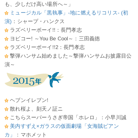
も、少しだけ高い場所へ～」
ミュージカル「黒執事」-地に燃えるリコリス- (初
演)
：シャープ・ハンクス
ラズベリーボーイ!!：長門孝志
ヨビコー! ～You Be Cool～：三田義徳
ラズベリーボーイ!!2：長門孝志
撃弾ハンサム始めました～撃弾ハンサムお披露目公
演～
ヘブンイレブン!
散れ桜よ、刻天ノ証ニ
こちらスーパーうさぎ帝国「ホレロ」：小早川誠
美内すずえ×ガラスの仮面劇場「女海賊ビアン
カ」
：マホメット