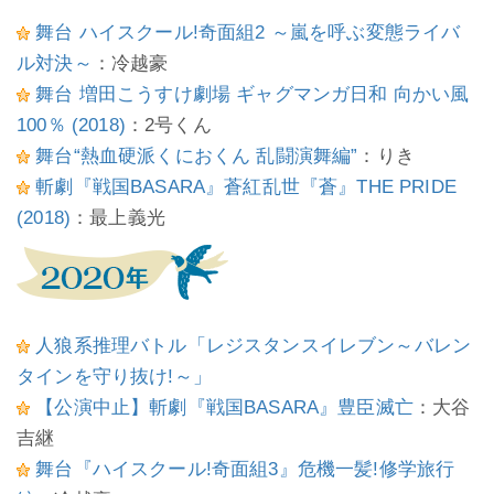
舞台 ハイスクール!奇面組2 ～嵐を呼ぶ変態ライバ
ル対決～
：冷越豪
舞台 増田こうすけ劇場 ギャグマンガ日和 向かい風
100％ (2018)
：2号くん
舞台“熱血硬派くにおくん 乱闘演舞編”
：りき
斬劇『戦国BASARA』蒼紅乱世『蒼』THE PRIDE
(2018)
：最上義光
人狼系推理バトル「レジスタンスイレブン～バレン
タインを守り抜け!～」
【公演中止】斬劇『戦国BASARA』豊臣滅亡
：大谷
吉継
舞台『ハイスクール!奇面組3』危機一髪!修学旅行