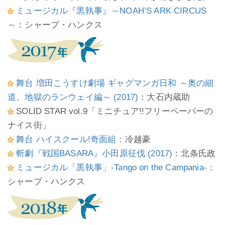
ミュージカル『黒執事』～NOAH’S ARK CIRCUS
～
：シャープ・ハンクス
舞台 増田こうすけ劇場 ギャグマンガ日和 ～奥の細
道、地獄のランウェイ編～ (2017)
：大石内蔵助
SOLID STAR vol.9「ミニチュア!!フリーペーパーの
ナイス街」
舞台 ハイスクール!奇面組
：冷越豪
斬劇『戦国BASARA』小田原征伐 (2017)
：北条氏政
ミュージカル「黒執事」-Tango on the Campania-
：
シャープ・ハンクス