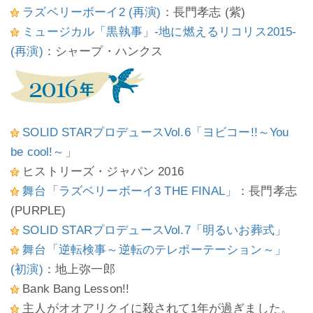
ラズベリーボーイ2 (再演)
：長門孝志 (紫)
ミュージカル「黒執事」-地に燃えるリコリス2015-
(再演)
：シャープ・ハンクス
SOLID STARプロデュースVol.6「ヨビコー!!～You
be cool!～」
ヒストリーズ・ジャパン 2016
舞台「ラズベリーボーイ3 THE FINAL」
：長門孝志
(PURPLE)
SOLID STARプロデュースVol.7「明るいお葬式」
舞台「逆転検事～逆転のテレポーテーション～」
(初演)
：地上弥一郎
Bank Bang Lesson!!
主人がオオアリクイに殺されて1年が過ぎました。