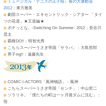
ミュージカル『テニスの王子様』春の大運動会
2012
：東方雅美
劇団スーパー・エキセントリック・シアター 「タイ
ツの花道」★王道編★
ポチッとな。-Switching On Summer- 2012：長谷川
昆太
覇権DO!!：明智光秀
こちらスーパーうさぎ帝国「サラバ」：大島哲郎
男子ing!!：遠藤先生
COMIC☆ACTORS「風神物語」：風神
こちらスーパーうさぎ帝国「センチ」：中山哲二
ソラリネ。「僕たちの町は一ヶ月後ダムに沈む」：
悟