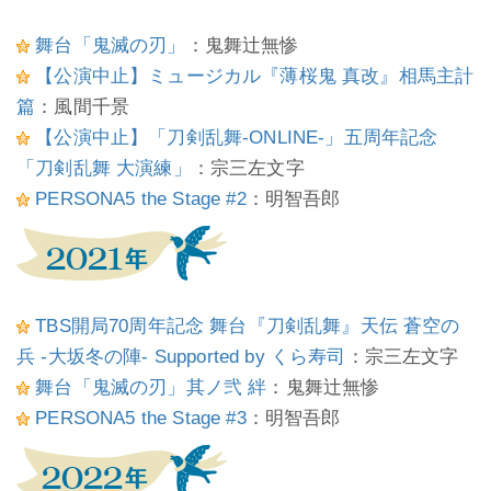
舞台「鬼滅の刃」
：鬼舞辻無惨
【公演中止】ミュージカル『薄桜鬼 真改』相馬主計
篇
：風間千景
【公演中止】「刀剣乱舞-ONLINE-」五周年記念
「刀剣乱舞 大演練」
：宗三左文字
PERSONA5 the Stage #2
：明智吾郎
TBS開局70周年記念 舞台『刀剣乱舞』天伝 蒼空の
兵 -大坂冬の陣- Supported by くら寿司
：宗三左文字
舞台「鬼滅の刃」其ノ弐 絆
：鬼舞辻無惨
PERSONA5 the Stage #3
：明智吾郎