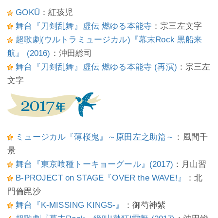
GOKÛ
：紅孩児
舞台『刀剣乱舞』虚伝 燃ゆる本能寺
：宗三左文字
超歌劇(ウルトラミュージカル)『幕末Rock 黒船来
航』 (2016)
：沖田総司
舞台『刀剣乱舞』虚伝 燃ゆる本能寺 (再演)
：宗三左
文字
ミュージカル『薄桜鬼』～原田左之助篇～
：風間千
景
舞台『東京喰種トーキョーグール』(2017)
：月山習
B-PROJECT on STAGE『OVER the WAVE!』
：北
門倫毘沙
舞台『K-MISSING KINGS-』
：御芍神紫