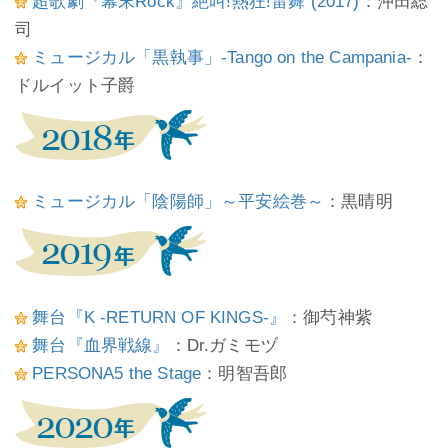
超歌劇『幕末Rock』絶叫!熱狂!雷舞 (2017)
：沖田総
司
ミュージカル「黒執事」-Tango on the Campania-
：
ドルイット子爵
ミュージカル「陰陽師」～平安絵巻～
：黒晴明
舞台『K -RETURN OF KINGS-』
：御芍神紫
舞台『血界戦線』
：Dr.ガミモヅ
PERSONA5 the Stage
：明智吾郎