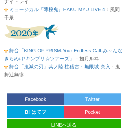
ナイトレイ
ミュージカル『薄桜鬼』HAKU-MYU LIVE 4
：風間
千景
舞台「KING OF PRISM-Your Endless Call-み～んな
きらめけ!キンプリ☆ツアーズ」
：如月ルヰ
舞台「鬼滅の刃」其ノ陸 柱稽古・無限城 突入
：鬼
舞辻無惨
Facebook
Twitter
B! はてブ
Pocket
LINEへ送る