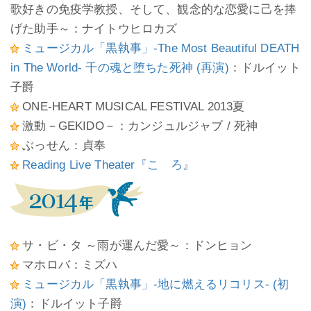
歌好きの免疫学教授、そして、観念的な恋愛に己を捧
げた助手～：ナイトウヒロカズ
ミュージカル「黒執事」-The Most Beautiful DEATH
in The World- 千の魂と堕ちた死神 (再演)
：ドルイット
子爵
ONE-HEART MUSICAL FESTIVAL 2013夏
激動－GEKIDO－：カンジュルジャブ / 死神
ぶっせん：貞奉
Reading Live Theater『こゝろ』
サ・ビ・タ ～雨が運んだ愛～：ドンヒョン
マホロバ：ミズハ
ミュージカル「黒執事」-地に燃えるリコリス- (初
演)
：ドルイット子爵