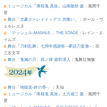
ミュージカル『薄桜鬼 真改』山南敬助 篇
：風間千
景
舞台「文豪ストレイドッグス 共喰い」
：ポール・ヴ
ェルレエヌ
「マッシュル-MASHLE-」THE STAGE
：レイン・エ
イムズ
舞台『刀剣乱舞』七周年感謝祭 –夢語刀宴會–
：宗
三左文字
舞台「鬼滅の刃」其ノ肆 遊郭潜入
：鬼舞辻無惨
舞台「地獄楽-終の章-」
：天仙
ミュージカル『薄桜鬼 真改』土方歳三 篇
：風間千
景