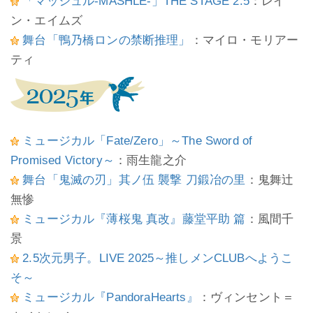
「マッシュル-MASHLE-」THE STAGE 2.5
：レイ
ン・エイムズ
舞台「鴨乃橋ロンの禁断推理」
：マイロ・モリアー
ティ
ミュージカル「Fate/Zero」～The Sword of
Promised Victory～
：雨生龍之介
舞台「鬼滅の刃」其ノ伍 襲撃 刀鍛冶の里
：鬼舞辻
無惨
ミュージカル『薄桜鬼 真改』藤堂平助 篇
：風間千
景
2.5次元男子。LIVE 2025～推しメンCLUBへようこ
そ～
ミュージカル『PandoraHearts』
：ヴィンセント＝