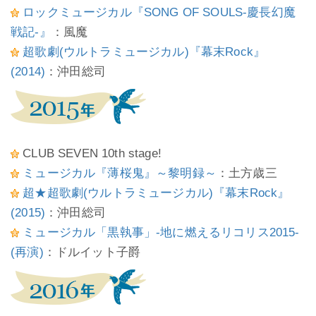
ロックミュージカル『SONG OF SOULS-慶長幻魔
戦記-』
：風魔
超歌劇(ウルトラミュージカル)『幕末Rock』
(2014)
：沖田総司
CLUB SEVEN 10th stage!
ミュージカル『薄桜鬼』～黎明録～
：土方歳三
超★超歌劇(ウルトラミュージカル)『幕末Rock』
(2015)
：沖田総司
ミュージカル「黒執事」-地に燃えるリコリス2015-
(再演)
：ドルイット子爵