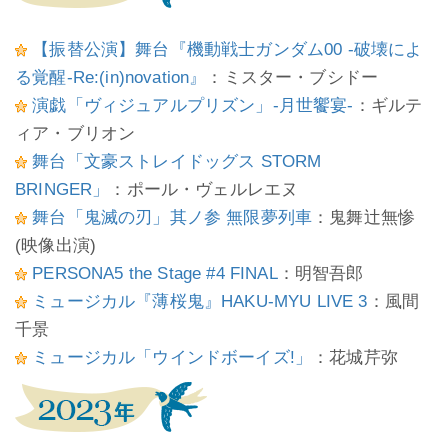
【振替公演】舞台『機動戦士ガンダム00 -破壊によ
る覚醒-Re:(in)novation』
：ミスター・ブシドー
演戯「ヴィジュアルプリズン」-月世饗宴-
：ギルテ
ィア・ブリオン
舞台「文豪ストレイドッグス STORM
BRINGER」
：ポール・ヴェルレエヌ
舞台「鬼滅の刃」其ノ参 無限夢列車
：鬼舞辻無惨
(映像出演)
PERSONA5 the Stage #4 FINAL
：明智吾郎
ミュージカル『薄桜鬼』HAKU-MYU LIVE 3
：風間
千景
ミュージカル「ウインドボーイズ!」
：花城芹弥