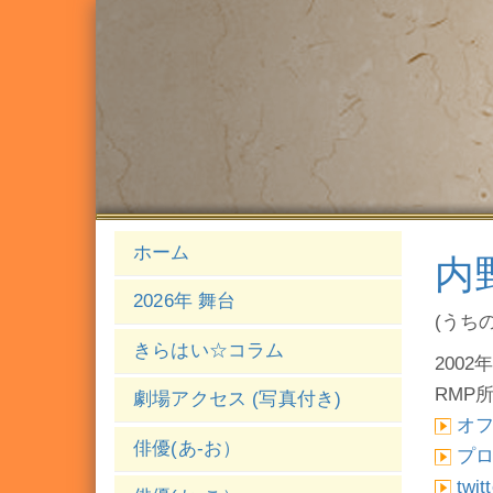
ホーム
内
2026年 舞台
(うち
きらはい☆コラム
2002年
RMP
劇場アクセス (写真付き)
オ
俳優(あ-お）
プ
twit