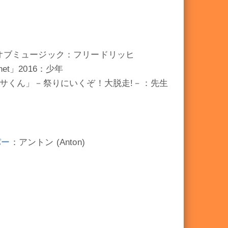
オブミュージック：フリードリッヒ
et」2016：少年
ンサくん」－祭りにいくぞ！大脱走!－：先生
パー
：アントン (Anton)
ト