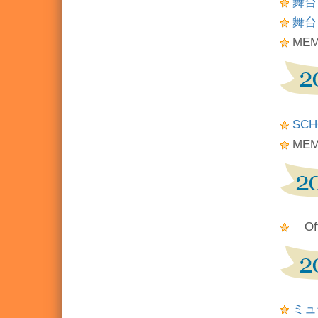
舞台「
舞台
ME
SC
ME
「Of
ミュ