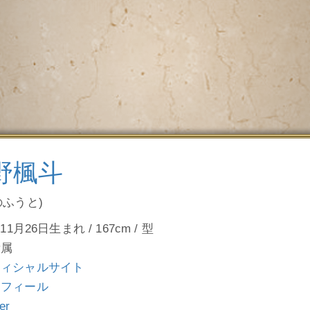
野楓斗
のふうと)
11月26日生まれ / 167cm / 型
所属
フィシャルサイト
ロフィール
ter