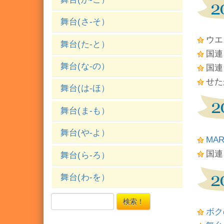
舞台(さ-そ）
ウエ
舞台(た-と）
国連
舞台(な-の）
国連ク
せた
舞台(は-ほ）
舞台(ま-も）
舞台(や-よ）
MA
国連
舞台(ら-ろ）
舞台(わ-を）
検索！
ボク