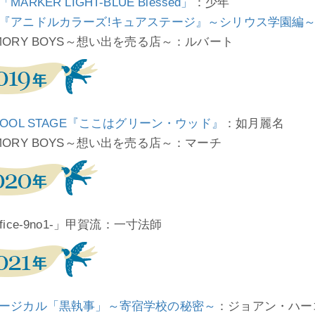
MARKER LIGHT-BLUE Blessed」
：少年
『アニドルカラーズ!キュアステージ』～シリウス学園編～ (2
MORY BOYS～想い出を売る店～：ルバート
HOOL STAGE『ここはグリーン・ウッド』
：如月麗名
MORY BOYS～想い出を売る店～：マーチ
fice-9no1-」甲賀流：一寸法師
ージカル「黒執事」～寄宿学校の秘密～
：ジョアン・ハー