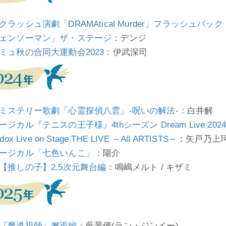
クラッシュ演劇「DRAMAtical Murder」フラッシュバック
ェンソーマン」ザ・ステージ
：デンジ
ミュ秋の合同大運動会2023
：伊武深司
ミステリー歌劇「心霊探偵八雲」-呪いの解法-
：白井解
ジカル『テニスの王子様』4thシーズン Dream Live 2024～M
dox Live on Stage THE LIVE ～All ARTISTS～
：矢戸乃上
ージカル「七色いんこ」
：陽介
【推しの子】2.5次元舞台編
：鳴嶋メルト / キザミ
『魔道祖師』邂逅編
：藍景儀(ラン・ジンイー)