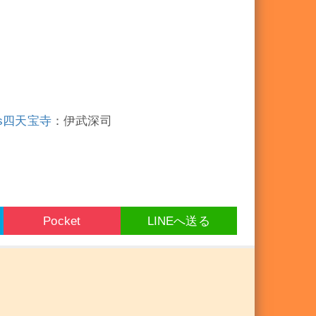
s四天宝寺
：伊武深司
Pocket
LINEへ送る