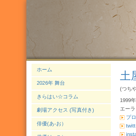
ホーム
土
2026年 舞台
(つち
きらはい☆コラム
1999年
エーラ
劇場アクセス (写真付き)
プ
俳優(あ-お）
twit
ins