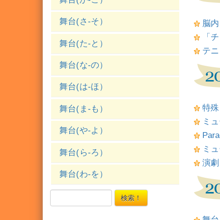
舞台(さ-そ）
脳内
「チ
舞台(た-と）
テニ
舞台(な-の）
舞台(は-ほ）
特殊
舞台(ま-も）
ミュー
舞台(や-よ）
Para
ミュ
舞台(ら-ろ）
演劇
舞台(わ-を）
検索！
舞台