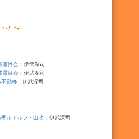
披露目会
：伊武深司
披露目会
：伊武深司
s不動峰
：伊武深司
vs聖ルドルフ・山吹
：伊武深司