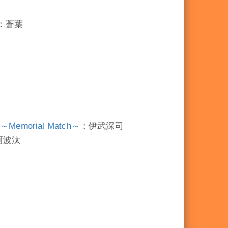
：蒼葉
emorial Match～
：伊武深司
珂波汰