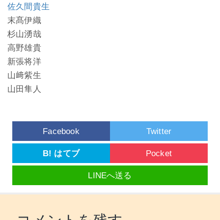
佐久間貴生
末髙伊織
杉山湧哉
高野雄貴
新張将洋
山﨑紫生
山田隼人
Facebook
Twitter
B! はてブ
Pocket
LINEへ送る