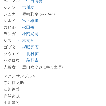
ベニマル ：
仲田博喜
シオン ：
吉川友
シュナ ： 篠崎彩奈 (AKB48)
ゲルド ：
宮下雄也
ガビル ：
松田岳
ランガ ：
小南光司
シズ ：
七木奏音
ゴブタ ：
杉咲真広
ソウエイ ：
北村諒
ハクロウ ：
萩野崇
大賢者 ： 豊口めぐみ (声の出演)
＜アンサンブル＞
赤江耕之助
石川鈴菜
石澤友規
小川隆将