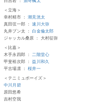
日吉若 ：
酒寄楓太
＜立海＞
幸村精市 ：
潮見洸太
真田弦一郎 ：
速川大弥
丸井ブン太 ：
白金倫太郎
ジャッカル桑原 ： 大村征弥
＜比嘉＞
木手永四郎 ：
二階堂心
甲斐裕次郎 ：
益川和久
平古場凛 ：
桜井一
＜テニミュボーイズ＞
中川月碧
原田悠希
吉村空我