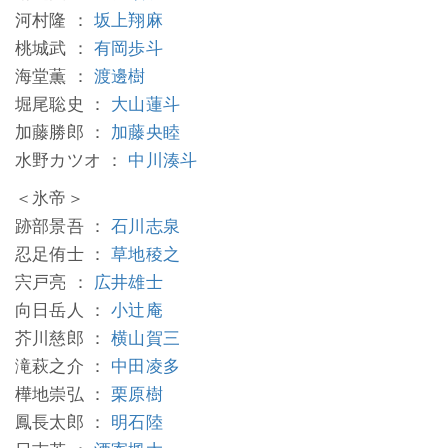
河村隆 ：
坂上翔麻
桃城武 ：
有岡歩斗
海堂薫 ：
渡邊樹
堀尾聡史 ：
大山蓮斗
加藤勝郎 ：
加藤央睦
水野カツオ ：
中川湊斗
＜氷帝＞
跡部景吾 ：
石川志泉
忍足侑士 ：
草地稜之
宍戸亮 ：
広井雄士
向日岳人 ：
小辻庵
芥川慈郎 ：
横山賀三
滝萩之介 ：
中田凌多
樺地崇弘 ：
栗原樹
鳳長太郎 ：
明石陸