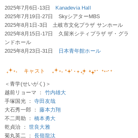
2025年7月6日-13日
Kanadevia Hall
2025年7月19日-27日 SkyシアターMBS
2025年8月1日-3日 土岐市文化プラザ サンホール
2025年8月15日-17日 久留米シティプラザ ザ・グラ
ンドホール
2025年8月23日-31日
日本青年館ホール
キャスト
＜青学(せいがく)＞
越前リョーマ ：
竹内雄大
手塚国光 ：
寺田友哉
大石秀一郎 ：
藤本力翔
不二周助 ：
橋本勇大
乾貞治 ：
世良大雅
菊丸英二 ：
長嶺龍汰