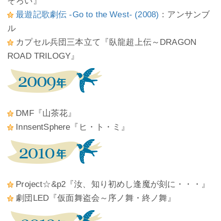
ぞろい』
最遊記歌劇伝 -Go to the West- (2008)
：アンサンブ
ル
カプセル兵団三本立て『臥龍超上伝～DRAGON
ROAD TRILOGY』
DMF『山茶花』
InnsentSphere『ヒ・ト・ミ』
Project☆&p2『汝、知り初めし逢魔が刻に・・・』
劇団LED『仮面舞盗会～序ノ舞・終ノ舞』