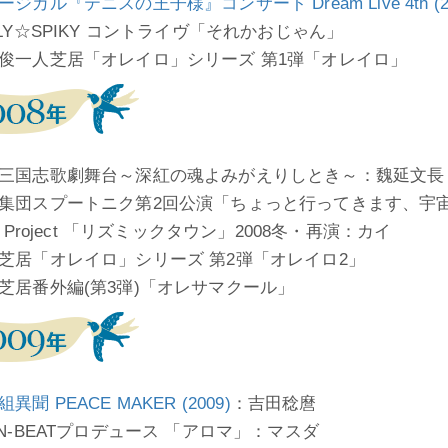
ージカル『テニスの王子様』コンサート Dream Live 4th (20
ILY☆SPIKY コントライヴ「それかおじゃん」
俊一人芝居「オレイロ」シリーズ 第1弾「オレイロ」
三国志歌劇舞台～深紅の魂よみがえりしとき～：魏延文長
集団スプートニク第2回公演「ちょっと行ってきます、宇
o Project 「リズミックタウン」2008冬・再演：カイ
芝居「オレイロ」シリーズ 第2弾「オレイロ2」
芝居番外編(第3弾)「オレサマクール」
異聞 PEACE MAKER (2009)
：吉田稔麿
IN-BEATプロデュース 「アロマ」：マスダ