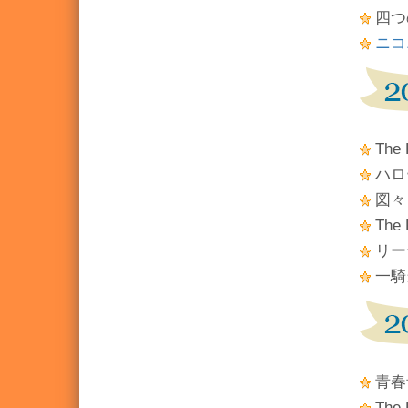
四つ
ニコ
The
ハロ
図々
The
リー
一騎
青春
The