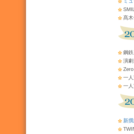
ミュ
SM
髙木
鋼鉄
演劇
Zer
一人
一人
新撰組
TW