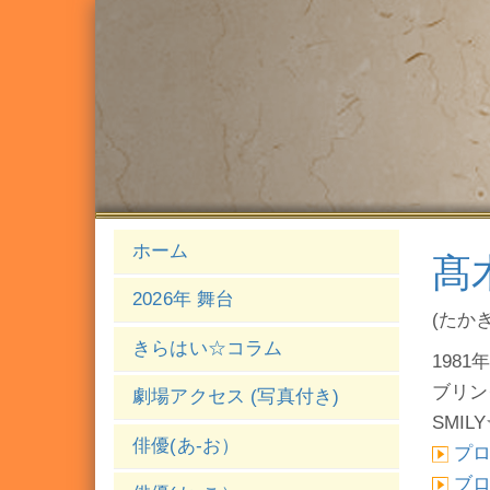
ホーム
髙
2026年 舞台
(たか
きらはい☆コラム
1981年
ブリン
劇場アクセス (写真付き)
SMIL
俳優(あ-お）
プ
ブ