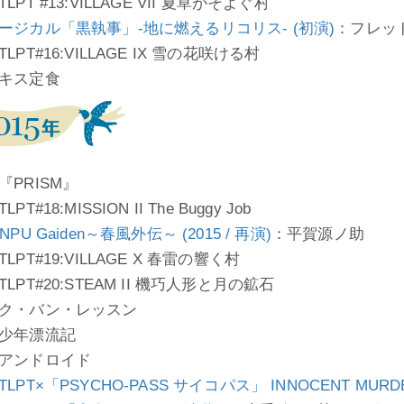
LPT #13:VILLAGE VII 夏草がそよぐ村
ージカル「黒執事」-地に燃えるリコリス- (初演)
：フレッ
LPT#16:VILLAGE IX 雪の花咲ける村
キス定食
『PRISM』
PT#18:MISSION II The Buggy Job
NPU Gaiden～春風外伝～ (2015 / 再演)
：平賀源ノ助
LPT#19:VILLAGE X 春雷の響く村
LPT#20:STEAM II 機巧人形と月の鉱石
ク・バン・レッスン
少年漂流記
アンドロイド
LPT×「PSYCHO-PASS サイコパス」 INNOCENT MURD