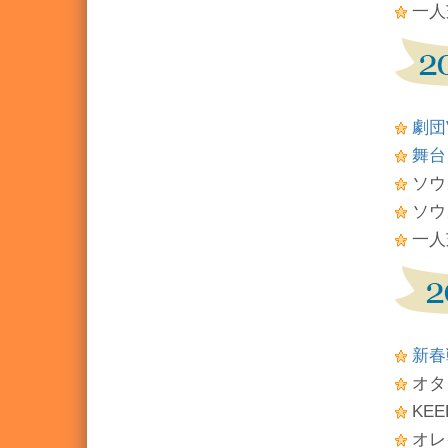
一人
劇団V
舞台
ソウ
ソウ
一人
新春
オタ
KE
オレ