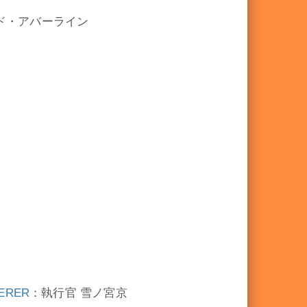
ド・アバーライン
ERER
：執行官 雪ノ宮京