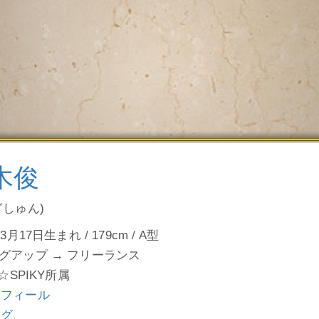
木俊
ぎしゅん)
3月17日生まれ / 179cm / A型
グアップ → フリーランス
Y☆SPIKY所属
ロフィール
ログ