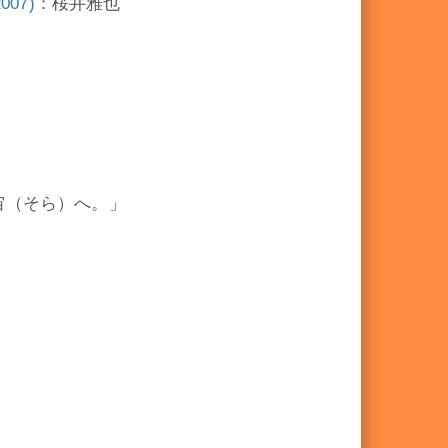
07)
：桜井雅也
宙（そら）へ。」