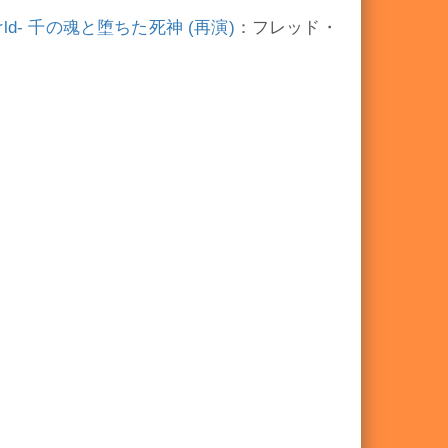
 World- 千の魂と堕ちた死神 (再演)
：フレッド・