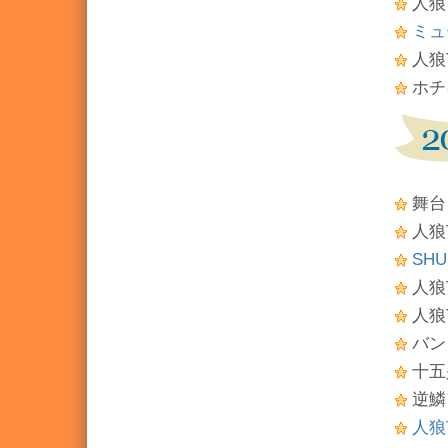
人狼T
ミュ
人狼T
ホチ
舞台
人狼TL
SHU
人狼T
人狼T
バン
十五
逆鱗
人狼T