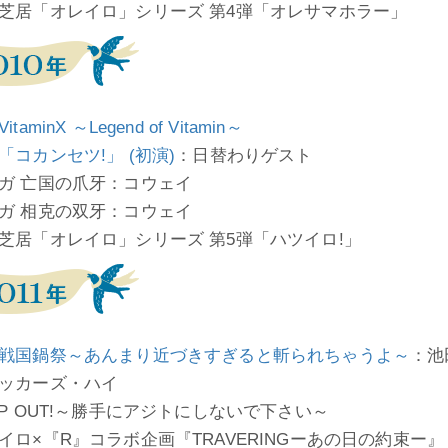
芝居「オレイロ」シリーズ 第4弾「オレサマホラー」
itaminX ～Legend of Vitamin～
「コカンセツ!」 (初演)
：日替わりゲスト
ガ 亡国の爪牙：コウェイ
ガ 相克の双牙：コウェイ
芝居「オレイロ」シリーズ 第5弾「ハツイロ!」
戦国鍋祭～あんまり近づきすぎると斬られちゃうよ～
：池
ッカーズ・ハイ
EP OUT!～勝手にアジトにしないで下さい～
イロ×『R』コラボ企画『TRAVERINGーあの日の約束ー』