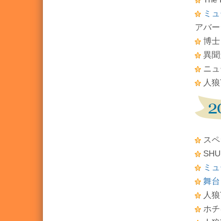
ミュー
アバー
博士
異聞
ニュ
人狼TL
スペ
SHU
ミュ
舞台
人狼T
ホチ