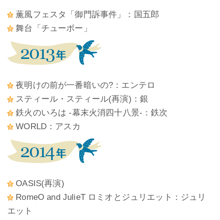
薫風フェスタ「御門訴事件」：国五郎
舞台「チューボー」
夜明けの前が一番暗いの?：エンテロ
スティール・スティール(再演)：銀
鉄火のいろは ‐幕末火消四十八景‐：鉄次
WORLD：アスカ
OASIS(再演)
RomeO and JulieT ロミオとジュリエット：ジュリ
エット