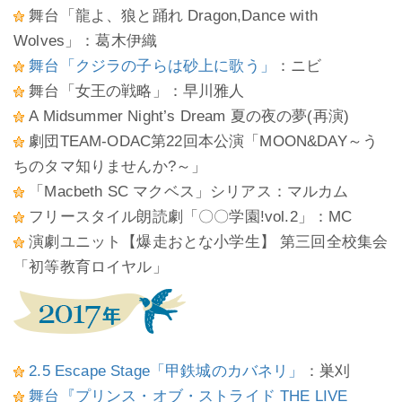
舞台「龍よ、狼と踊れ Dragon,Dance with
Wolves」：葛木伊織
舞台「クジラの子らは砂上に歌う」
：ニビ
舞台「女王の戦略」：早川雅人
A Midsummer Night’s Dream 夏の夜の夢(再演)
劇団TEAM-ODAC第22回本公演「MOON&DAY～う
ちのタマ知りませんか?～」
「Macbeth SC マクベス」シリアス：マルカム
フリースタイル朗読劇「〇〇学園!vol.2」：MC
演劇ユニット【爆走おとな小学生】 第三回全校集会
「初等教育ロイヤル」
2.5 Escape Stage「甲鉄城のカバネリ」
：巣刈
舞台『プリンス・オブ・ストライド THE LIVE