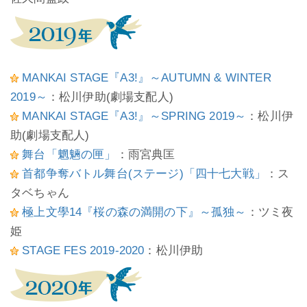
MANKAI STAGE『A3!』～AUTUMN & WINTER
2019～
：松川伊助(劇場支配人)
MANKAI STAGE『A3!』～SPRING 2019～
：松川伊
助(劇場支配人)
舞台「魍魎の匣」
：雨宮典匡
首都争奪バトル舞台(ステージ)「四十七大戦」
：ス
タベちゃん
極上文學14『桜の森の満開の下』～孤独～
：ツミ夜
姫
STAGE FES 2019-2020
：松川伊助