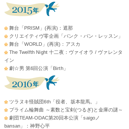
舞台「PRISM」(再演)：遮那
クリエイティヴ零企画「バンク・バン・レッスン」
舞台「WORLD」(再演)：アスカ
The Twelfth Night 十二夜：ヴァイオラ / ヴァレンタ
イン
劇☆男 第6回公演「Birth」
ツラヌキ怪賊団6th「役者、坂本龍馬。」
プライム輪舞曲 ～素数と宝剣(つるぎ)と金庫の謎～
劇団TEAM-ODAC第20回本公演「saigoノ
bansan」：神野心平