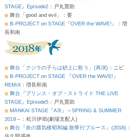
STAGE』Episode2
：戸丸寛助
舞台「good and evil」：要
B-PROJECT on STAGE『OVER the WAVE!』
：増
長和南
舞台「クジラの子らは砂上に歌う」(再演)
：ニビ
B-PROJECT on STAGE 『OVER the WAVE!』
REMiX
：増長和南
舞台『プリンス・オブ・ストライド THE LIVE
STAGE』Episode5
：戸丸寛助
MANKAI STAGE『A3!』～SPRING & SUMMER
2018～
：松川伊助(劇場支配人)
舞台『炎の蜃気楼昭和編 散華行ブルース』(2018)
：
佐久間盛政