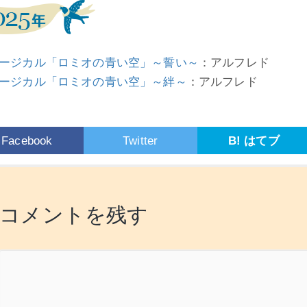
ージカル「ロミオの青い空」～誓い～
：アルフレド
ージカル「ロミオの青い空」～絆～
：アルフレド
Facebook
Twitter
B! はてブ
コメントを残す