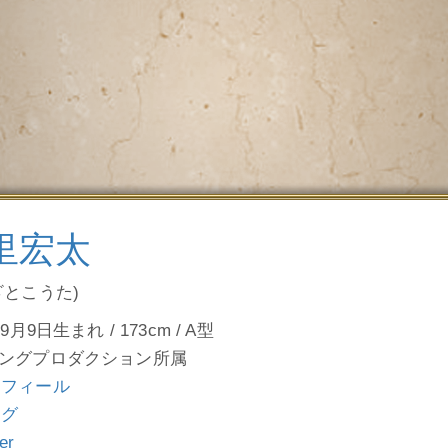
里宏太
ざとこうた)
9月9日生まれ / 173cm / A型
ングプロダクション所属
ロフィール
ログ
ter