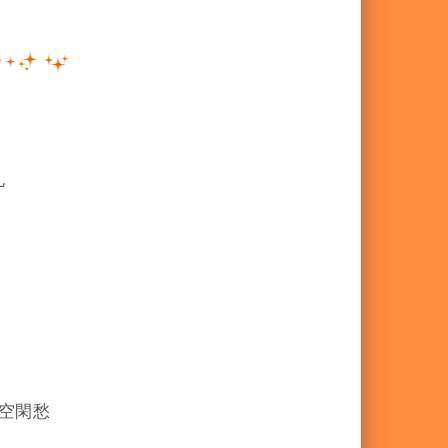
丸
空閑愁