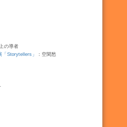
上の導者
orytellers」
：空閑愁
オ