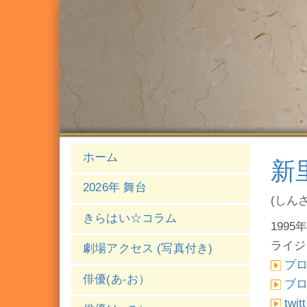
ホーム
新
2026年 舞台
(しん
きらはい☆コラム
1995年
ライジ
劇場アクセス (写真付き)
プ
俳優(あ-お）
ブ
twit