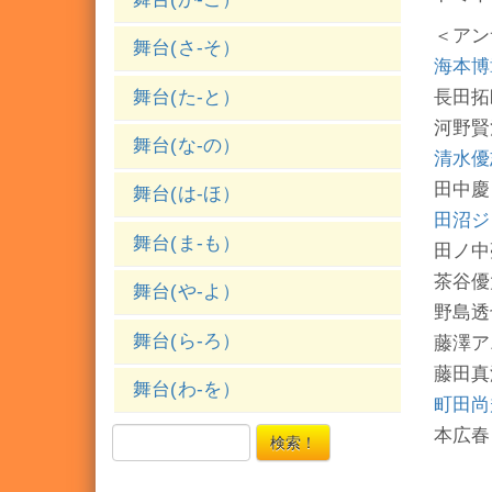
＜アン
舞台(さ-そ）
海本博
舞台(た-と）
長田拓
河野賢
舞台(な-の）
清水優
田中慶
舞台(は-ほ）
田沼ジ
舞台(ま-も）
田ノ中
茶谷優
舞台(や-よ）
野島透
舞台(ら-ろ）
藤澤ア
藤田真
舞台(わ-を）
町田尚
本広春
検索！