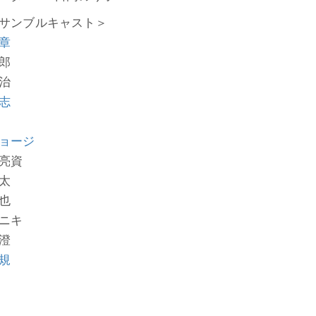
サンブルキャスト＞
章
郎
治
志
ョージ
亮資
太
也
ニキ
澄
規