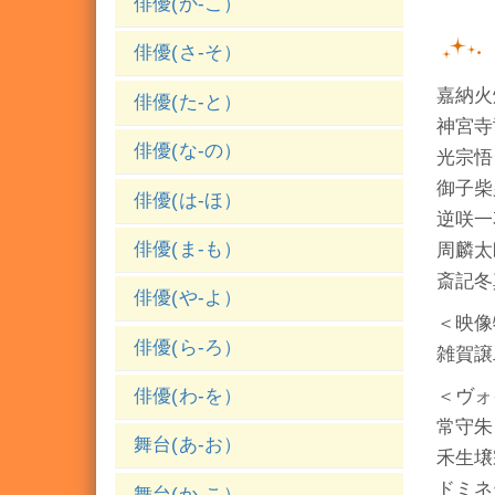
俳優(か-こ）
俳優(さ-そ）
嘉納火
俳優(た-と）
神宮寺
俳優(な-の）
光宗悟
御子柴
俳優(は-ほ）
逆咲一
俳優(ま-も）
周麟太
斎記冬
俳優(や-よ）
＜映像
俳優(ら-ろ）
雑賀譲
＜ヴォ
俳優(わ-を）
常守朱
舞台(あ-お）
禾生壌
ドミネ
舞台(か-こ）