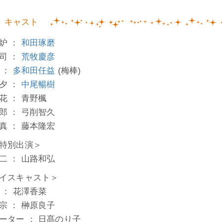
キャスト
炉 ：
和田琢磨
司 ：
荒牧慶彦
 ：
多和田任益
(梅棒)
夕 ：
中尾暢樹
花 ： 青野楓
郎 ： 弓削智久
真 ： 藤本隆宏
特別出演＞
二 ： 山路和弘
イスキャスト＞
 ： 花澤香菜
宗 ： 榊原良子
ーター ： 日髙のり子