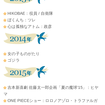
HIKOBAE：役員 / 自衛隊
ぼくんち：ツレ
心は孤独なアトム：政彦
女の子ものがたり
ゴジラ
吉本新喜劇 佐藤太一郎企画「夏の魔球’15」：ヒヤ
マ
ONE PIECEショー：ロロノアゾロ・トラファルガ