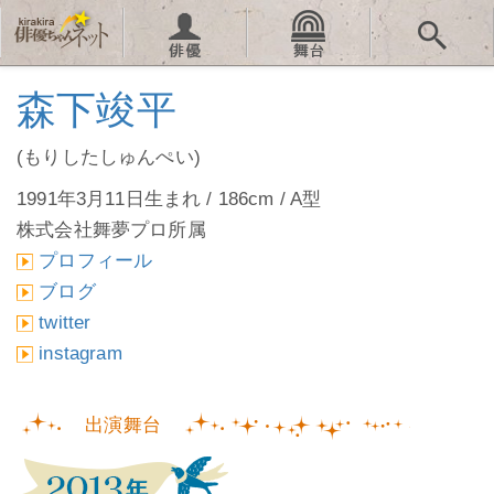
森下竣平
(もりしたしゅんぺい)
1991年3月11日生まれ / 186cm / A型
株式会社舞夢プロ所属
プロフィール
ブログ
twitter
instagram
出演舞台