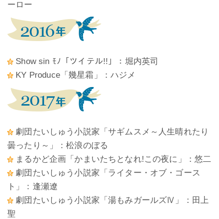
ーロー
Show sin ﾓﾉ「ツイテル!!」：堀内英司
KY Produce「幾星霜」：ハジメ
劇団たいしゅう小説家「サギムスメ～人生晴れたり
曇ったり～」：松浪のぼる
まるかど企画「かまいたちとなれ!この夜に」：悠二
劇団たいしゅう小説家「ライター・オブ・ゴース
ト」：逢瀬遼
劇団たいしゅう小説家「湯もみガールズⅣ」：田上
聖