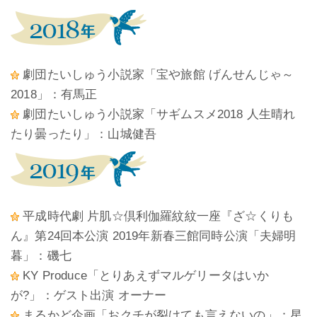
劇団たいしゅう小説家「宝や旅館 げんせんじゃ～
2018」：有馬正
劇団たいしゅう小説家「サギムスメ2018 人生晴れ
たり曇ったり」：山城健吾
平成時代劇 片肌☆倶利伽羅紋紋一座『ざ☆くりも
ん』第24回本公演 2019年新春三館同時公演「夫婦明
暮」：磯七
KY Produce「とりあえずマルゲリータはいか
が?」：ゲスト出演 オーナー
まるかど企画「おクチが裂けても言えないの」：星