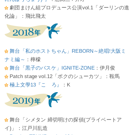
劇団まけん組プロデュース公演vol.1「ダーリンの進
化論」：飛比飛太
舞台「私のホストちゃん」REBORN～絶唱!大阪ミ
ナミ編～
：檸檬
舞台「黒子のバスケ」IGNITE-ZONE
：伊月俊
Patch stage vol.12「ボクのシューカツ」：鞍馬
極上文學13『こゝろ』
：K
舞台「シメタン 締切明けの探偵(プライベートア
イ)」：江戸川乱造