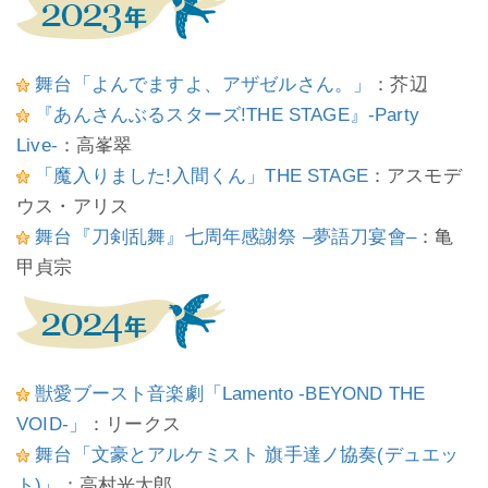
舞台「よんでますよ、アザゼルさん。」
：芥辺
『あんさんぶるスターズ!THE STAGE』-Party
Live-
：高峯翠
「魔入りました!入間くん」THE STAGE
：アスモデ
ウス・アリス
舞台『刀剣乱舞』七周年感謝祭 –夢語刀宴會–
：亀
甲貞宗
獣愛ブースト音楽劇「Lamento -BEYOND THE
VOID-」
：リークス
舞台「文豪とアルケミスト 旗手達ノ協奏(デュエッ
ト)」
：高村光太郎