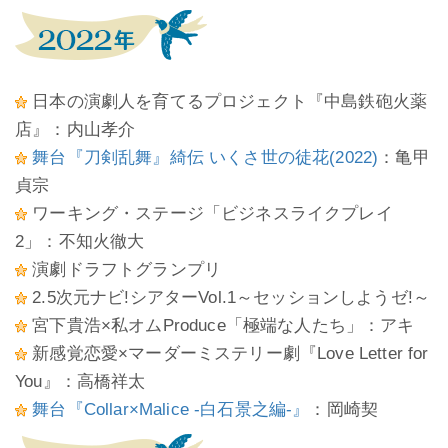
日本の演劇人を育てるプロジェクト『中島鉄砲火薬
店』：内山孝介
舞台『刀剣乱舞』綺伝 いくさ世の徒花(2022)
：亀甲
貞宗
ワーキング・ステージ「ビジネスライクプレイ
2」：不知火徹大
演劇ドラフトグランプリ
2.5次元ナビ!シアターVol.1～セッションしようゼ!～
宮下貴浩×私オムProduce「極端な人たち」：アキ
新感覚恋愛×マーダーミステリー劇『Love Letter for
You』：高橋祥太
舞台『Collar×Malice -白石景之編-』
：岡崎契