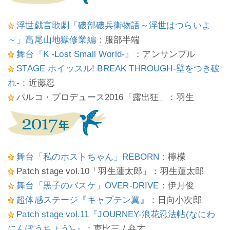
浮世戯言歌劇「磯部磯兵衛物語～浮世はつらいよ
～」高尾山地獄修業編
：服部半端
舞台『K -Lost Small World-』
：アンサンブル
STAGE ホイッスル! BREAK THROUGH-壁をつき破
れ-
：近藤忍
パルコ・プロデュース2016「露出狂」：羽生
舞台「私のホストちゃん」REBORN
：檸檬
Patch stage vol.10「羽生蓮太郎」：羽生蓮太郎
舞台「黒子のバスケ」OVER-DRIVE
：伊月俊
超体感ステージ『キャプテン翼』
：日向小次郎
Patch stage vol.11『JOURNEY-浪花忍法帖(なにわ
にんぽうちょう)-』
：恵比三 / 弁才