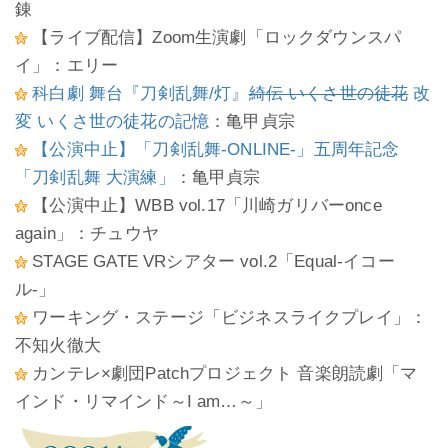
錬
【ライブ配信】Zoom生演劇「ロックダウンスパ
イ」：エリー
科白劇 舞台『刀剣乱舞/灯』
綺伝 いくさ世の徒花
改
変 いくさ世の徒花の記憶
：亀甲貞宗
【公演中止】「刀剣乱舞-ONLINE-」五周年記念
「刀剣乱舞 大演練」
：亀甲貞宗
【公演中止】WBB vol.17「川崎ガリバーonce
again」：チュウヤ
STAGE GATE VRシアター vol.2「Equal-イコー
ル-」
ワーキング・ステージ「ビジネスライクプレイ」：
不知火徹大
カンテレ×劇団Patchプロジェクト 音楽朗読劇「マ
インド・リマインド～I am…～」