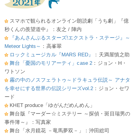
スマホで観られるオンライン朗読劇「うち劇」『億
秒くんの羨望道中』：友之 / 陣内
『あんさんぶるスターズ!エクストラ・ステージ』～
Meteor Lights～
：高峯翠
ロックミュージカル『MARS RED』
：天満屋慎之助
舞台「憂国のモリアーティ」case 2
：ジョン・H・
ワトソン
霧の中のノスフェラトゥ～ドラキュラ伝説～ アナタ
を幸せにする世界の伝説シリーズvol.2
：ジョン・セワ
ード
KHET produce「ゆがんだめんめん」
舞台版『マーダー☆ミステリー ～探偵・斑目瑞男の
事件簿～』：写真家
舞台「水月鏡花 －竜馬夢双－」：沖田総司