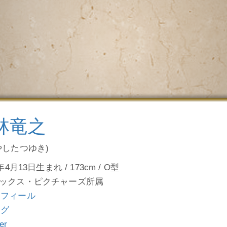
林竜之
やしたつゆき)
年4月13日生まれ / 173cm / O型
ックス・ピクチャーズ所属
ロフィール
ログ
ter