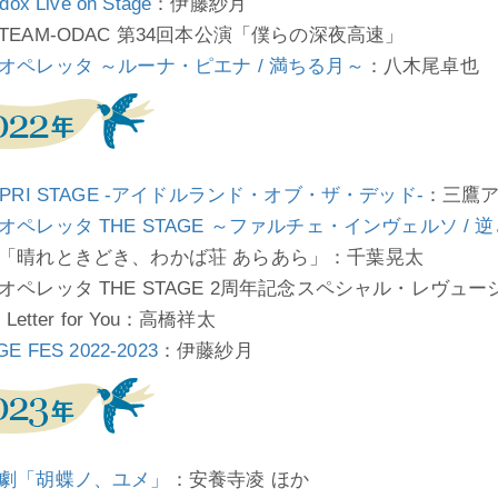
dox Live on Stage
：伊藤紗月
TEAM-ODAC 第34回本公演「僕らの深夜高速」
オペレッタ ～ルーナ・ピエナ / 満ちる月～
：八木尾卓也
NPRI STAGE -アイドルランド・オブ・ザ・デッド-
：三鷹
オペレッタ THE STAGE ～ファルチェ・インヴェルソ / 
「晴れときどき、わかば荘 あらあら」：千葉晃太
オペレッタ THE STAGE 2周年記念スペシャル・レヴュ
 Letter for You：高橋祥太
GE FES 2022-2023
：伊藤紗月
劇「胡蝶ノ、ユメ」
：安養寺凌 ほか