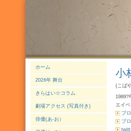
ホーム
小
2026年 舞台
(こば
きらはい☆コラム
1989?
エイベ
劇場アクセス (写真付き)
プ
俳優(あ-お）
ブ
twit