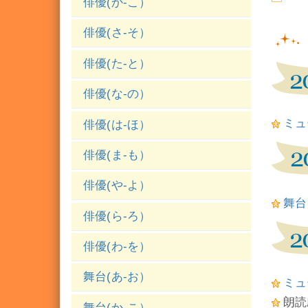
俳優(か-こ）
俳優(さ-そ）
俳優(た-と）
俳優(な-の）
ミュー
俳優(は-ほ）
俳優(ま-も）
俳優(や-よ）
舞台
俳優(ら-ろ）
俳優(わ-を）
舞台(あ-お）
ミュー
朗読劇
舞台(か-こ）