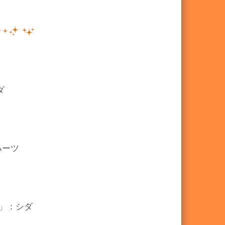
ダ
ハーツ
～」
：シダ