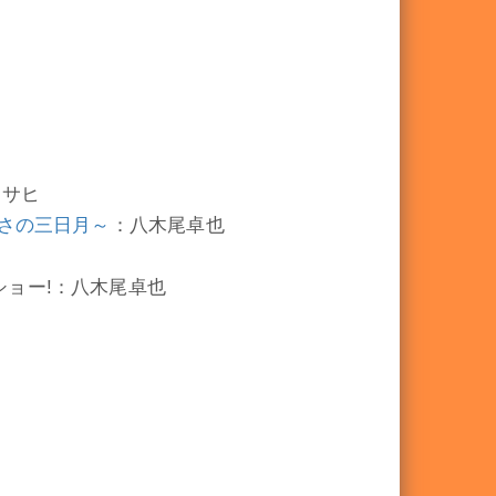
アサヒ
逆さの三日月～
：八木尾卓也
ーショー!：八木尾卓也