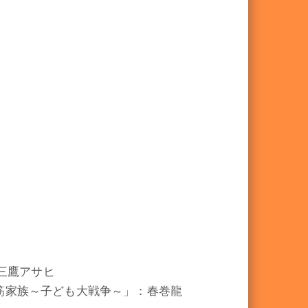
三鷹アサヒ
安鉄筋家族～子ども大戦争～」：春巻龍