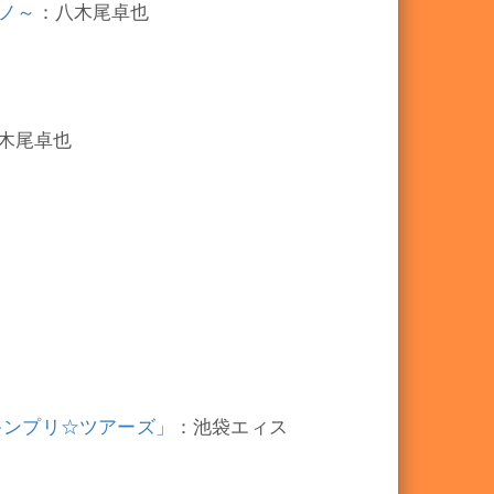
ウノ～
：八木尾卓也
木尾卓也
らめけ!キンプリ☆ツアーズ」
：池袋エィス