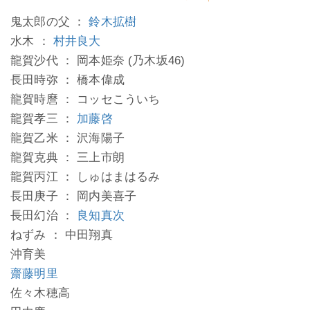
鬼太郎の父 ：
鈴木拡樹
水木 ：
村井良大
龍賀沙代 ： 岡本姫奈 (乃木坂46)
長田時弥 ： 橋本偉成
龍賀時麿 ： コッセこういち
龍賀孝三 ：
加藤啓
龍賀乙米 ： 沢海陽子
龍賀克典 ： 三上市朗
龍賀丙江 ： しゅはまはるみ
長田庚子 ： 岡内美喜子
長田幻治 ：
良知真次
ねずみ ： 中田翔真
沖育美
齋藤明里
佐々木穂高