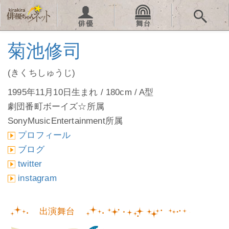
菊池修司
(きくちしゅうじ)
1995年11月10日生まれ / 180cm / A型
劇団番町ボーイズ☆所属
SonyMusicEntertainment所属
プロフィール
ブログ
twitter
instagram
出演舞台