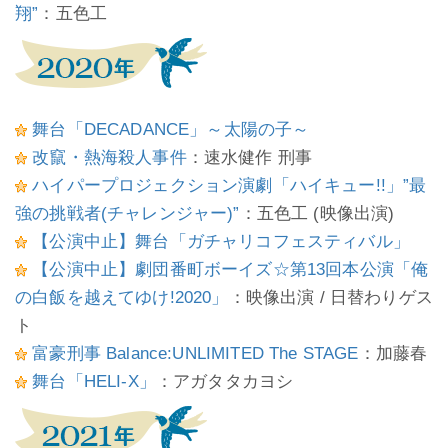
翔”
：五色工
舞台「DECADANCE」～太陽の子～
改竄・熱海殺人事件
：速水健作 刑事
ハイパープロジェクション演劇「ハイキュー!!」”最
強の挑戦者(チャレンジャー)”
：五色工 (映像出演)
【公演中止】舞台「ガチャリコフェスティバル」
【公演中止】劇団番町ボーイズ☆第13回本公演「俺
の白飯を越えてゆけ!2020」
：映像出演 / 日替わりゲス
ト
富豪刑事 Balance:UNLIMITED The STAGE
：加藤春
舞台「HELI-X」
：アガタタカヨシ