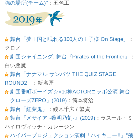
強の場所(チーム)”
：五色工
舞台「夢王国と眠れる100人の王子様 On Stage」
：
クロノ
劇団シャイニング: 舞台『Pirates of the Frontier』
：
白い悪魔
舞台「ナナマル サンバツ THE QUIZ STAGE
ROUND2」
：新名匠
劇団番町ボーイズ☆×10神ACTORコラボ公演 舞台
「クローズZERO」(2019)
：筒本将治
舞台「紅葉鬼」
：綾木千広 / 繁貞
舞台『メサイア -黎明乃刻-』(2019)
：ラスール・ミ
ハイロヴィッチ・カレージン
ハイパープロジェクション演劇「ハイキュー!!」”飛