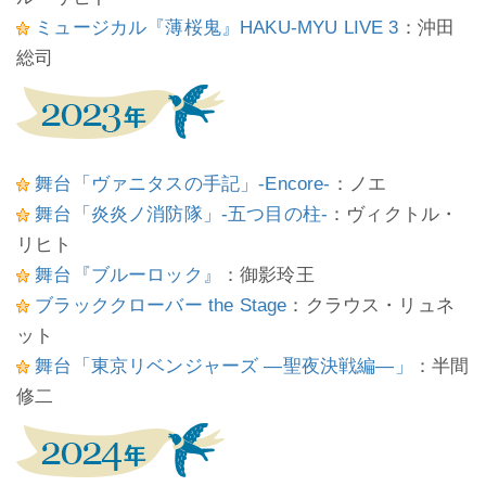
ミュージカル『薄桜鬼』HAKU-MYU LIVE 3
：沖田
総司
舞台「ヴァニタスの手記」-Encore-
：ノエ
舞台「炎炎ノ消防隊」-五つ目の柱-
：ヴィクトル・
リヒト
舞台『ブルーロック』
：御影玲王
ブラッククローバー the Stage
：クラウス・リュネ
ット
舞台「東京リベンジャーズ ―聖夜決戦編―」
：半間
修二