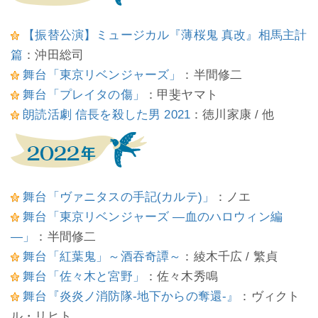
【振替公演】ミュージカル『薄桜鬼 真改』相馬主計
篇
：沖田総司
舞台「東京リベンジャーズ」
：半間修二
舞台「プレイタの傷」
：甲斐ヤマト
朗読活劇 信長を殺した男 2021
：徳川家康 / 他
舞台「ヴァニタスの手記(カルテ)」
：ノエ
舞台「東京リベンジャーズ ―血のハロウィン編
―」
：半間修二
舞台「紅葉鬼」～酒吞奇譚～
：綾木千広 / 繁貞
舞台「佐々木と宮野」
：佐々木秀鳴
舞台『炎炎ノ消防隊-地下からの奪還-』
：ヴィクト
ル・リヒト