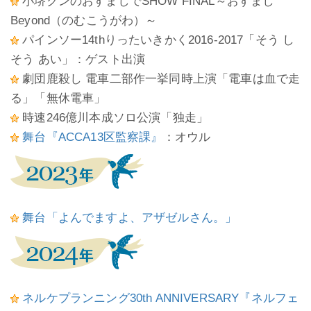
小堺クンのおすましでSHOW FINAL～おすまし
Beyond（のむこうがわ）～
パインソー14thりったいきかく2016-2017「そう し
そう あい」：ゲスト出演
劇団鹿殺し 電車二部作一挙同時上演「電車は血で走
る」「無休電車」
時速246億川本成ソロ公演「独走」
舞台『ACCA13区監察課』
：オウル
舞台「よんでますよ、アザゼルさん。」
ネルケプランニング30th ANNIVERSARY『ネルフェ