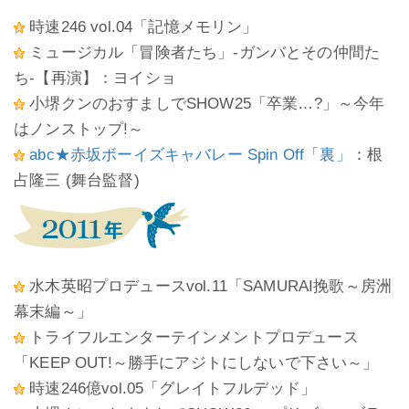
時速246 vol.04「記憶メモリン」
ミュージカル「冒険者たち」-ガンバとその仲間た
ち-【再演】：ヨイショ
小堺クンのおすましでSHOW25「卒業…?」～今年
はノンストップ!～
abc★赤坂ボーイズキャバレー Spin Off「裏」
：根
占隆三 (舞台監督)
水木英昭プロデュースvol.11「SAMURAI挽歌～房洲
幕末編～」
トライフルエンターテインメントプロデュース
「KEEP OUT!～勝手にアジトにしないで下さい～」
時速246億vol.05「グレイトフルデッド」