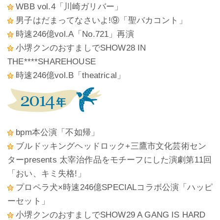
WBB vol.4「川崎ガリバー」
男子はだまってなさいよ!⑨「聖バカコント」
時速246億vol.A「No.721」再演
小堺クンのおすましでSHOW28 IN
THE****SHAREHOUSE
時速246億vol.B「theatrical」
bpm本公演「不如帰」
ブルドッキングヘッドロック+三鷹市文化芸術セン
ターpresents 太宰治作品をモチーフにした演劇第11回
「おい、キミ失格!」
プロペラ犬×時速246億SPECIALコラボ公演「ハッピ
ーセット」
小堺クンのおすましでSHOW29 A GANG IS HARD