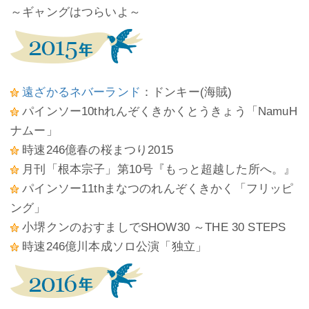
～ギャングはつらいよ～
遠ざかるネバーランド
：ドンキー(海賊)
パインソー10thれんぞくきかくとうきょう「NamuH
ナムー」
時速246億春の桜まつり2015
月刊「根本宗子」第10号『もっと超越した所へ。』
パインソー11thまなつのれんぞくきかく「フリッピ
ング」
小堺クンのおすましでSHOW30 ～THE 30 STEPS
時速246億川本成ソロ公演「独立」