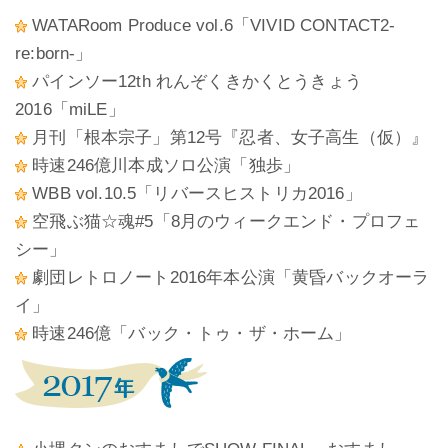
WATARoom Produce vol.6「VIVID CONTACT2-
re:born-」
パインソー12th れんぞくきかくとうきょう
2016「miLE」
月刊「根本宗子」第12号『忍者、女子高生（仮）』
時速246億川本成ソロ公演「独歩」
WBB vol.10.5「リバースヒストリカ2016」
空飛ぶ猫☆魂#5「8月のウィークエンド・プロフェ
シー」
劇団レトロノート2016年本公演「黄昏バックオーラ
イ」
時速246億「バック・トゥ・ザ・ホーム」