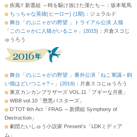
疾風!! 新選組 ～時を駆け抜けた漢たち～：坂本竜馬
ちっちゃな英雄(ヒーロー) (1期)
：ジェラルド
舞台「のぶニャがの野望 」トライアル公演 人猫
「このニャかに人猫がいるニャ」(2015)
：片倉スコじ
ゅうろう
舞台「のぶニャがの野望 」番外公演「ねこ軍議～飼
い猫はどいつニャ?～」(2016)
：片倉スコじゅうろう
東京カンカンブラザーズ VOL.11「ブギーな月夜」
WBB vol.10「懲悪バスターズ」
D’TOT 6th Act「FRAG ～新撰組 Symphony of
Destruction」
劇団たいしゅう小説家 Present’s「LDKミディア
ム」