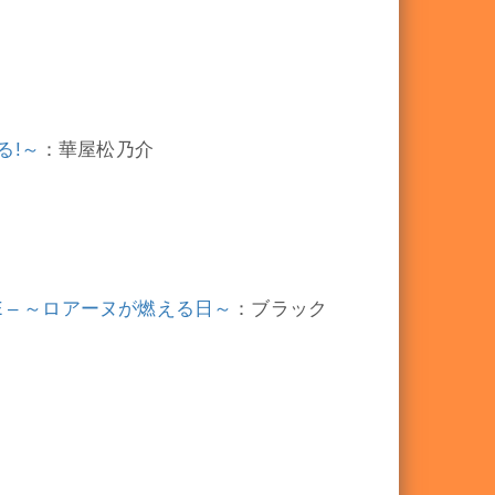
る!～
：華屋松乃介
AGE – ～ロアーヌが燃える日～
：ブラック