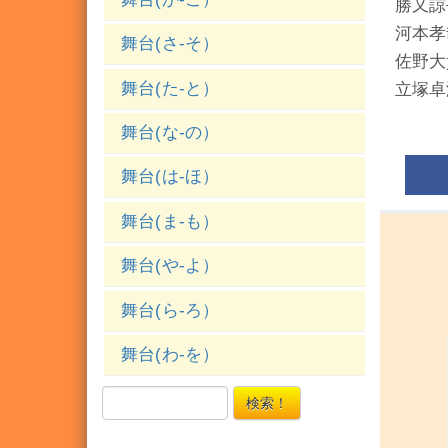
勝又諒
河本孝
舞台(さ-そ）
佐野大
舞台(た-と）
立塚卓
舞台(な-の）
舞台(は-ほ）
舞台(ま-も）
舞台(や-よ）
舞台(ら-ろ）
舞台(わ-を）
検索！