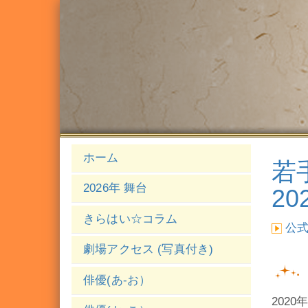
ホーム
若
2026年 舞台
20
きらはい☆コラム
公
劇場アクセス (写真付き)
俳優(あ-お）
202