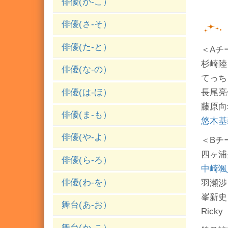
俳優(か-こ）
俳優(さ-そ）
俳優(た-と）
＜Aチ
杉崎陸
俳優(な-の）
てっちゃ
俳優(は-ほ）
長尾亮
藤原向
俳優(ま-も）
悠木基
俳優(や-よ）
＜Bチ
四ヶ浦
俳優(ら-ろ）
中崎颯
俳優(わ-を）
羽瀬渉
峯新史
舞台(あ-お）
Ricky
舞台(か-こ）