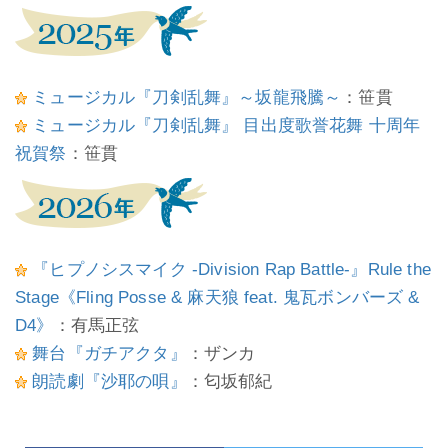
ミュージカル『刀剣乱舞』～坂龍飛騰～
：笹貫
ミュージカル『刀剣乱舞』 目出度歌誉花舞 十周年
祝賀祭
：笹貫
『ヒプノシスマイク -Division Rap Battle-』Rule the
Stage《Fling Posse & 麻天狼 feat. 鬼瓦ボンバーズ &
D4》
：有馬正弦
舞台『ガチアクタ』
：ザンカ
朗読劇『沙耶の唄』
：匂坂郁紀