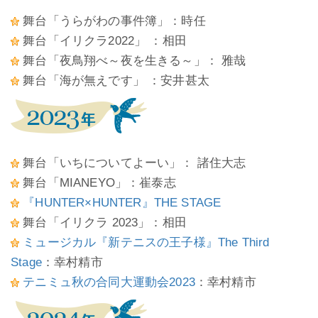
舞台「うらがわの事件簿」：時任
舞台「イリクラ2022」 ：相田
舞台「夜鳥翔べ～夜を生きる～」： 雅哉
舞台「海が無えです」 ：安井甚太
舞台「いちについてよーい」： 諸住大志
舞台「MIANEYO」：崔泰志
『HUNTER×HUNTER』THE STAGE
舞台「イリクラ 2023」：相田
ミュージカル『新テニスの王子様』The Third
Stage
：幸村精市
テニミュ秋の合同大運動会2023
：幸村精市