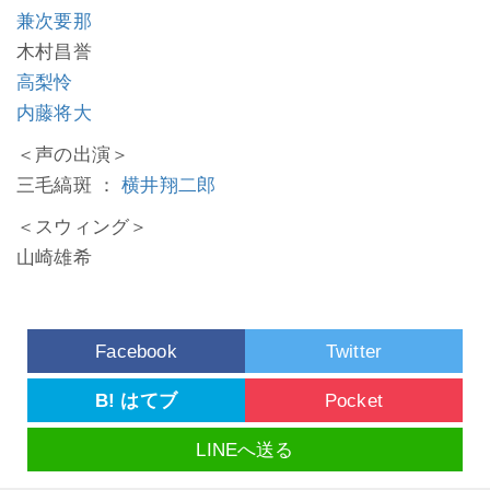
兼次要那
木村昌誉
高梨怜
内藤将大
＜声の出演＞
三毛縞斑 ：
横井翔二郎
＜スウィング＞
山崎雄希
Facebook
Twitter
B! はてブ
Pocket
LINEへ送る