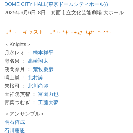
DOME CITY HALL(東京ドームシティホール))
2025年6月6日-8日 箕面市立文化芸能劇場 大ホール
キャスト
＜Knights＞
月永レオ ：
橋本祥平
瀬名泉 ：
高崎翔太
朔間凛月 ：
荒牧慶彦
鳴上嵐 ：
北村諒
朱桜司 ：
北川尚弥
天祥院英智 ：
富園力也
青葉つむぎ ：
工藤大夢
＜アンサンブル＞
明石侑成
石川蓮恩