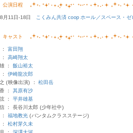
公演日程
年8月11日-18日
こくみん共済 coop ホール／スペース・ゼ
キャスト
 ：
富田翔
 ：
高崎翔太
雄 ：
飯山裕太
 ：
伊崎龍次郎
之 (映像出演) ：
松田岳
香 ：
其原有沙
弦 ：
平井雄基
信 ： 長谷川太郎 (少年社中)
 ：
福地教光
(バンタムクラスステージ)
 ：
松村芽久未
月 ：
深澤大河