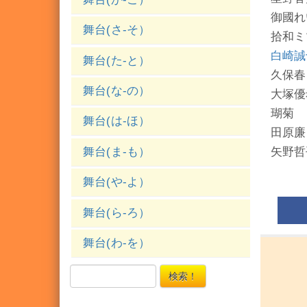
御國れ
舞台(さ-そ）
拾和ミ
白崎誠
舞台(た-と）
久保春
舞台(な-の）
大塚優
瑚菊
舞台(は-ほ）
田原廉
舞台(ま-も）
矢野哲
舞台(や-よ）
舞台(ら-ろ）
舞台(わ-を）
検索！