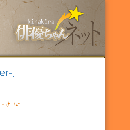
ver-』