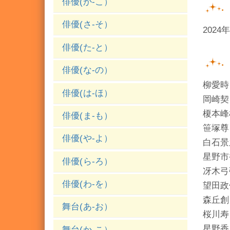
俳優(か-こ）
俳優(さ-そ）
2024
俳優(た-と）
俳優(な-の）
柳愛時
俳優(は-ほ）
岡崎契
榎本峰
俳優(ま-も）
笹塚尊
俳優(や-よ）
白石景
星野市
俳優(ら-ろ）
冴木弓
俳優(わ-を）
望田政
森丘創
舞台(あ-お）
桜川寿
星野香
舞台(か-こ）