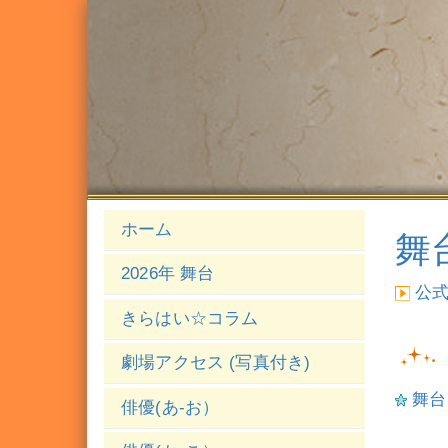
ホーム
舞台
2026年 舞台
公
きらはい☆コラム
劇場アクセス (写真付き)
舞台『
俳優(あ-お）