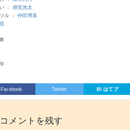
い ：
潮見洸太
ツル ：
仲田博喜
也
希
平
Facebook
Twitter
B! はてブ
コメントを残す