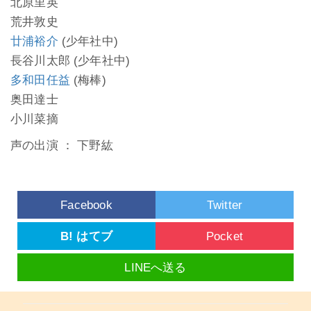
北原里英
荒井敦史
廿浦裕介
(少年社中)
長谷川太郎 (少年社中)
多和田任益
(梅棒)
奥田達士
小川菜摘
声の出演 ： 下野紘
Facebook
Twitter
B! はてブ
Pocket
LINEへ送る