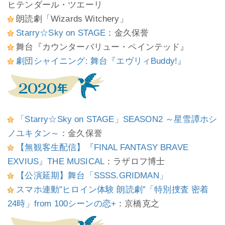
ヒテンダール・ツエーリ
朗読劇「Wizards Witchery」
Starry☆Sky on STAGE
：金久保誉
舞台『カウンターバリュー・ペインテッド』
劇団シャイニング: 舞台『エヴリィBuddy!』
「Starry☆Sky on STAGE」SEASON2 ～星雪譚ホシ
ノユキタン～
：金久保誉
【無観客生配信】『FINAL FANTASY BRAVE
EXVIUS』THE MUSICAL
：ラザロフ博士
【公演延期】舞台「SSSS.GRIDMAN」
スマホ連動”ヒロイン体験 朗読劇”「特別捜査 密着
24時」from 100シーンの恋+
：京橋克之