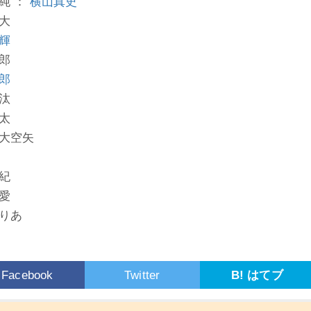
純 ：
横山真史
大
輝
郎
郎
汰
太
大空矢
紀
愛
りあ
Facebook
Twitter
B! はてブ