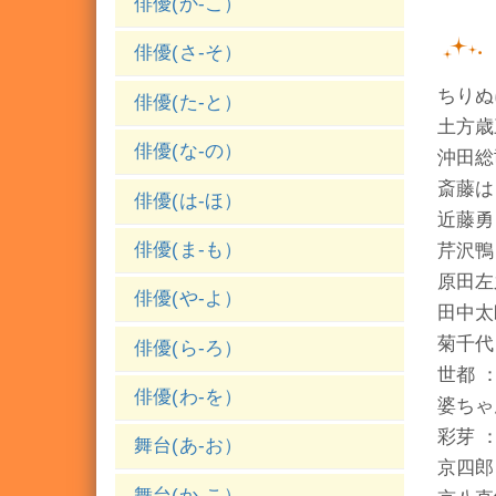
俳優(か-こ）
俳優(さ-そ）
ちりぬ
俳優(た-と）
土方歳
俳優(な-の）
沖田総司
斎藤は
俳優(は-ほ）
近藤勇
俳優(ま-も）
芹沢鴨
原田左之
俳優(や-よ）
田中太
菊千代
俳優(ら-ろ）
世都 
俳優(わ-を）
婆ちゃ
彩芽 
舞台(あ-お）
京四郎
舞台(か-こ）