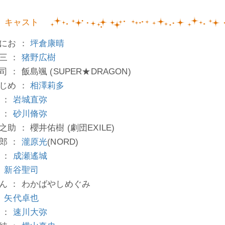
キャスト
にお ：
坪倉康晴
三 ：
猪野広樹
 ： 飯島颯 (SUPER★DRAGON)
じめ ：
相澤莉多
 ：
岩城直弥
 ：
砂川脩弥
助 ： 櫻井佑樹 (劇団EXILE)
郎 ：
瀧原光
(NORD)
 ：
成瀬遙城
：
新谷聖司
ん ： わかばやしめぐみ
：
矢代卓也
 ：
速川大弥