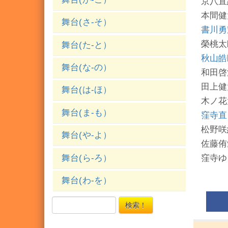
京八直
本間健
舞台(さ-そ）
書川勇
榮桃太
舞台(た-と）
秋山皓
舞台(な-の）
和田啓
田上健
舞台(は-ほ）
木ノ花
舞台(ま-も）
窪寺直
松野咲
舞台(や-よ）
佐藤侑
舞台(ら-ろ）
窪寺ゆ
舞台(わ-を）
検索！