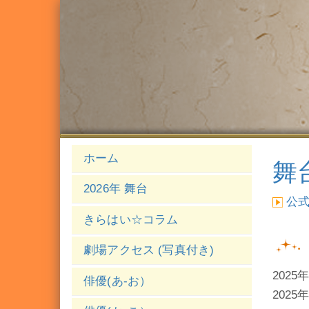
ホーム
舞
2026年 舞台
公
きらはい☆コラム
劇場アクセス (写真付き)
2025
俳優(あ-お）
2025