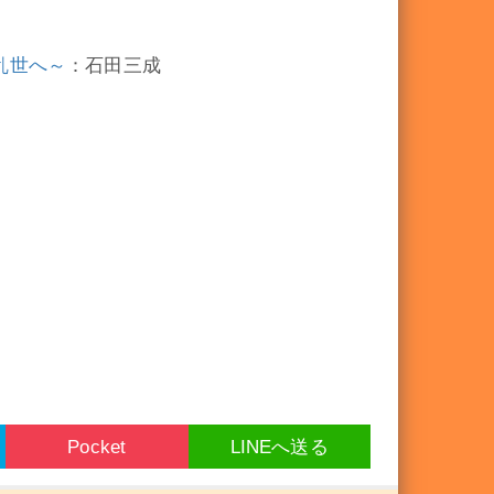
ぶ乱世へ～
：石田三成
Pocket
LINEへ送る