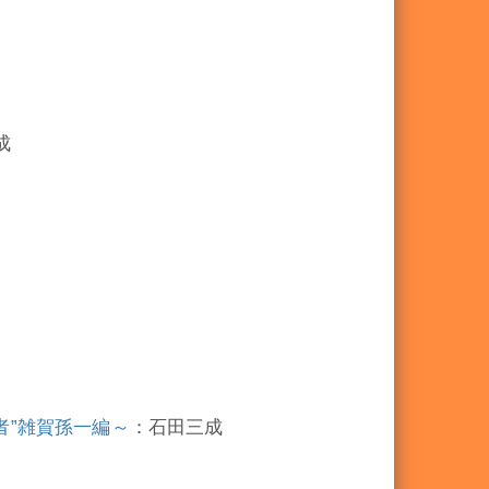
成
亡者”雑賀孫一編～
：石田三成