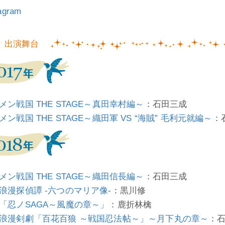
tagram
出演舞台
メン戦国 THE STAGE～真田幸村編～
：石田三成
メン戦国 THE STAGE～織田軍 VS “海賊” 毛利元就編～
：
メン戦国 THE STAGE～織田信長編～
：石田三成
浪漫探偵譚 -六つのマリア像-
：黒川修
「忍ノSAGA～風魔の章～」
：鹿折林檎
浪漫剣劇「百花百狼 ～戦国忍法帖～」～月下丸の章～
：