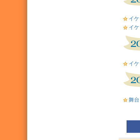
イケ
イケ
イケ
舞台「