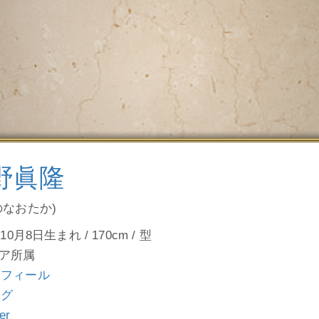
野眞隆
のなおたか)
10月8日生まれ / 170cm / 型
ア所属
ロフィール
ログ
ter