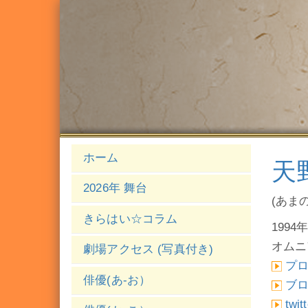
ホーム
天
2026年 舞台
(あま
きらはい☆コラム
1994年
オムニ
劇場アクセス (写真付き)
プ
俳優(あ-お）
ブ
twit