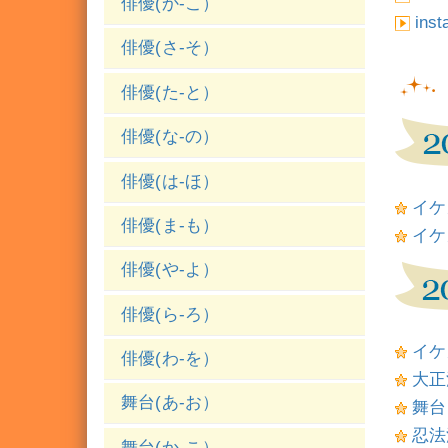
俳優(か-こ）
ins
俳優(さ-そ）
俳優(た-と）
俳優(な-の）
俳優(は-ほ）
イケ
俳優(ま-も）
イケ
俳優(や-よ）
俳優(ら-ろ）
イケ
俳優(わ-を）
大正
舞台(あ-お）
舞台
忍法
舞台(か-こ）