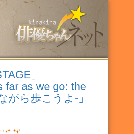
STAGE」
 far as we go: the
s. -歌いながら歩こうよ-」