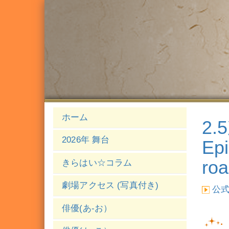
ホーム
2
2026年 舞台
Epi
ro
きらはい☆コラム
劇場アクセス (写真付き)
公
俳優(あ-お）