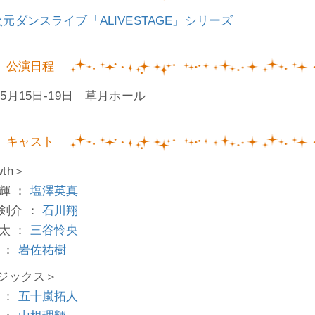
5次元ダンスライブ「ALIVESTAGE」シリーズ
公演日程
年5月15日-19日 草月ホール
キャスト
wth＞
輝 ：
塩澤英真
剣介 ：
石川翔
太 ：
三谷怜央
 ：
岩佐祐樹
X ジックス＞
 ：
五十嵐拓人