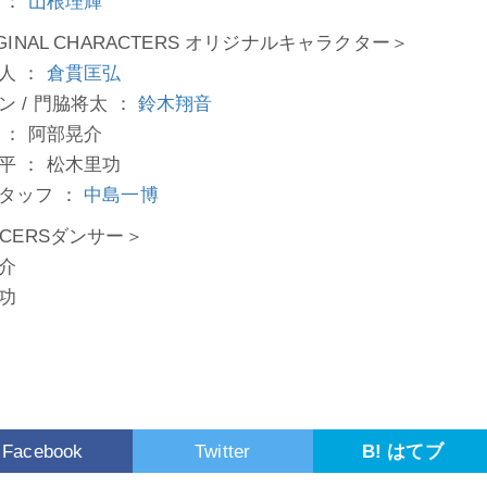
 ：
山根理輝
GINAL CHARACTERS オリジナルキャラクター＞
人 ：
倉貫匡弘
ン / 門脇将太 ：
鈴木翔音
 ： 阿部晃介
平 ： 松木里功
タッフ ：
中島一博
NCERSダンサー＞
介
功
Facebook
Twitter
B! はてブ