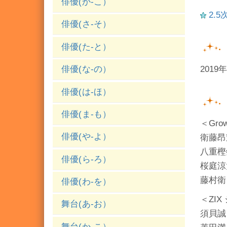
俳優(か-こ）
2.
俳優(さ-そ）
俳優(た-と）
2019
俳優(な-の）
俳優(は-ほ）
俳優(ま-も）
＜Gro
俳優(や-よ）
衛藤昂
八重樫
俳優(ら-ろ）
桜庭涼
藤村衛
俳優(わ-を）
＜ZI
舞台(あ-お）
須貝誠
舞台(か-こ）