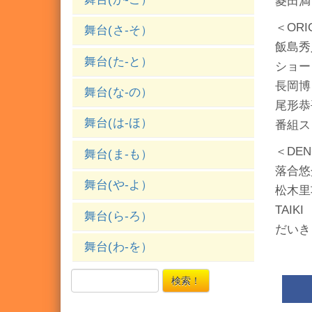
菱田満
＜ORI
舞台(さ-そ）
飯島秀
舞台(た-と）
ショー
長岡博
舞台(な-の）
尾形恭
舞台(は-ほ）
番組ス
＜DE
舞台(ま-も）
落合悠
舞台(や-よ）
松木里
TAIKI
舞台(ら-ろ）
だいき
舞台(わ-を）
検索！