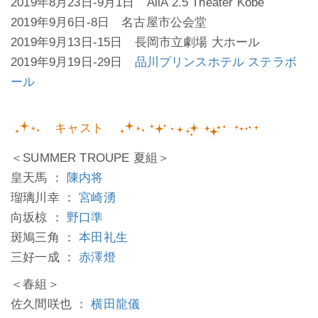
2019年8月23日-9月1日 AiiA 2.5 Theater Kobe
2019年9月6日-8日 名古屋市公会堂
2019年9月13日-15日 長岡市立劇場 大ホール
2019年9月19日-29日
品川プリンスホテル ステラボ
ール
キャスト
＜SUMMER TROUPE 夏組＞
皇天馬 ：
陳内将
瑠璃川幸 ：
宮崎湧
向坂椋 ：
野口準
斑鳩三角 ：
本田礼生
三好一成 ：
赤澤燈
＜春組＞
佐久間咲也 ：
横田龍儀