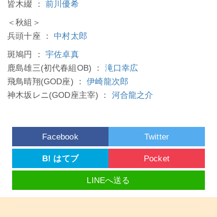
皆木綴 ：
前川優希
＜秋組＞
兵頭十座 ：
中村太郎
斑鳩円 ：
宇佐卓真
鹿島雄三(初代春組OB) ：
滝口幸広
飛鳥晴翔(GOD座) ：
伊崎龍次郎
神木坂レニ(GOD座主宰) ：
河合龍之介
Facebook
Twitter
B! はてブ
Pocket
LINEへ送る